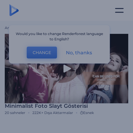
Ana Sayfa
Şablonlar
Minimalist Foto Slayt Gösterisi
Would you like to change Renderforest language
to English?
No, thanks
CHANGE
Minimalist Foto Slayt Gösterisi
20
sahneler
222K+
Dışa Aktarmalar
Esnek