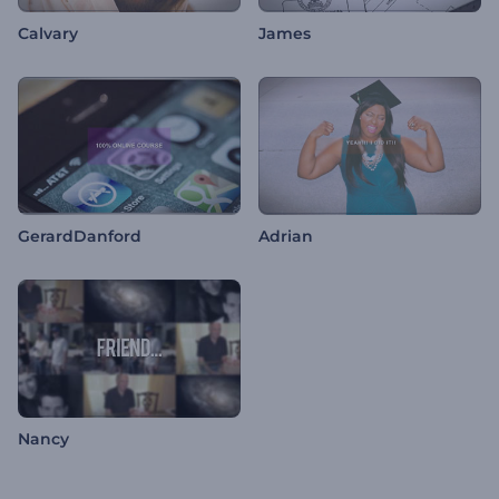
Calvary
James
GerardDanford
Adrian
Nancy