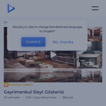
Ana Sayfa
Şablonlar
Gayrimenkul Slayt Gösterisi
Would you like to change Renderforest language
to English?
No, thanks
CHANGE
Premium Şablon
Gayrimenkul Slayt Gösterisi
20
sahneler
57K+
Dışa Aktarmalar
Esnek