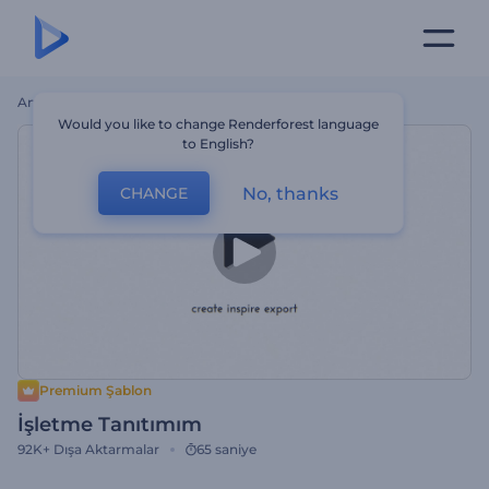
Ana Sayfa
Şablonlar
İşletme Tanıtımım
Would you like to change Renderforest language
to English?
No, thanks
CHANGE
Premium Şablon
İşletme Tanıtımım
92K+
Dışa Aktarmalar
65 saniye