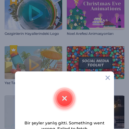
Gezginlerin Hayallerindeki Logo
Noel Arefesi Animasyonları
Yaz Tatili Logo
Sosyal Medya Araçları
Bir şeyler yanlış gitti. Something went
wrong. Failed to fetch