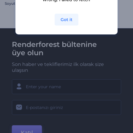
Soyut Görseller Giriş Videosu
Podcast Bölüm Açılışı
Got it
Renderforest bültenine
üye olun
Son haber ve tekliflerimiz ilk olarak size
ulaşsın
Katıl