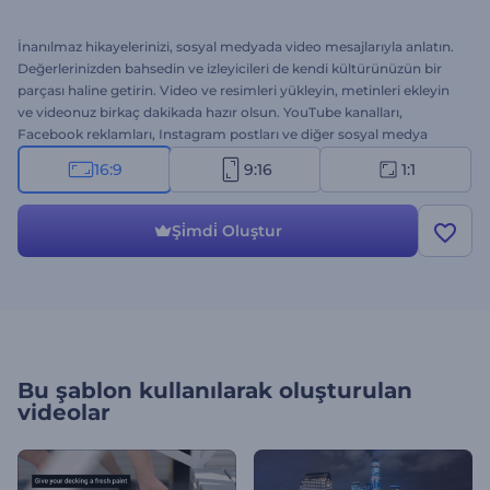
İnanılmaz hikayelerinizi, sosyal medyada video mesajlarıyla anlatın.
Değerlerinizden bahsedin ve izleyicileri de kendi kültürünüzün bir
parçası haline getirin. Video ve resimleri yükleyin, metinleri ekleyin
ve videonuz birkaç dakikada hazır olsun. YouTube kanalları,
Facebook reklamları, Instagram postları ve diğer sosyal medya
videoları için ideal. Video oluşturmak, düzenlemek ve paylaşmak
16:9
9:16
1:1
için Bilgilendirici Sosyal Medya Video Paketini kullanın. Şimdi
ücretsiz olarak deneyin!
Şi̇mdi̇ Oluştur
Bu şablon kullanılarak oluşturulan
videolar