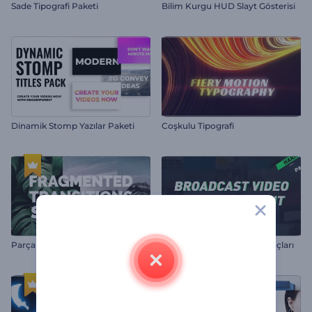
Sade Tipografi Paketi
Bilim Kurgu HUD Slayt Gösterisi
Dinamik Stomp Yazılar Paketi
Coşkulu Tipografi
Parçalı Geçişler Slayt Gösterisi
Video Yayın Düzenleme Araçları