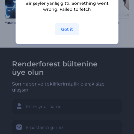
Bir şeyler yanlış gitti. Something went
wrong. Failed to fetch
Yaratıcı Metin Paketi
Sade Minimal Tanıtım Paketi
Got it
Renderforest bültenine
üye olun
Son haber ve tekliflerimiz ilk olarak size
ulaşsın