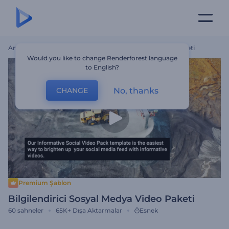
Ana Sayfa
Şablonlar
Bilgilendirici Sosyal Medya Video Paketi
Would you like to change Renderforest language
to English?
No, thanks
CHANGE
Premium Şablon
Bilgilendirici Sosyal Medya Video Paketi
60
sahneler
65K+
Dışa Aktarmalar
Esnek