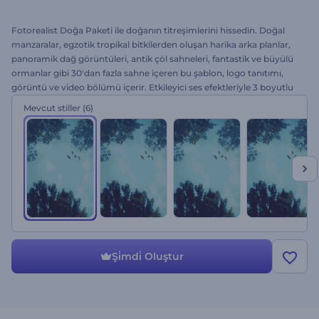
Fotorealist Doğa Paketi ile doğanın titreşimlerini hissedin. Doğal
manzaralar, egzotik tropikal bitkilerden oluşan harika arka planlar,
panoramik dağ görüntüleri, antik çöl sahneleri, fantastik ve büyülü
ormanlar gibi 30'dan fazla sahne içeren bu şablon, logo tanıtımı,
görüntü ve video bölümü içerir. Etkileyici ses efektleriyle 3 boyutlu
doğa atmosferini yansıtan bu şablon, sinematik açılışlar, ekoloji,
Mevcut stiller
(6)
doğa veya biyoloji ve diğer alanlardaki sunumlar için idealdir.
Hemen ücretsiz deneyin! Doğaya daha yakın olun.
Şi̇mdi̇ Oluştur