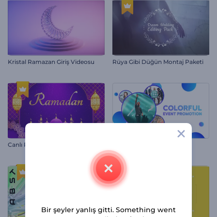
Kristal Ramazan Giriş Videosu
Rüya Gibi Düğün Montaj Paketi
Canlı Ramazan İntrosu
Renkli Etkinlik Tanıtımı
Bir şeyler yanlış gitti. Something went