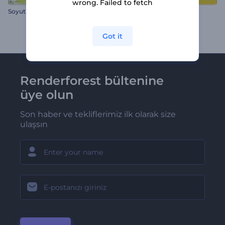
wrong. Failed to fetch
Soyut Yazılar Giriş Videosu
Hareketli Yazı Paketi
Got it
Renderforest bültenine
üye olun
Son haber ve tekliflerimiz ilk olarak size
ulaşsın