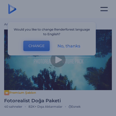
Ana Sayfa
Şablonlar
Fotorealist Doğa Paketi
Would you like to change Renderforest language
to English?
No, thanks
CHANGE
Premium Şablon
Fotorealist Doğa Paketi
40
sahneler
82K+
Dışa Aktarmalar
Esnek