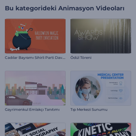
Bu kategorideki
Animasyon Videoları
C
adılar Bayramı Sihirli Parti Davetiyesi
Ödül Töreni
Gayrimenkul Emlakçı Tanıtımı
Tıp Merkezi Sunumu