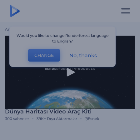
Ana Sayfa
Şablonlar
Dünya Haritası Video Araç Kiti
Would you like to change Renderforest language
to English?
No, thanks
CHANGE
Dünya Haritası Video Araç Kiti
300
sahneler
39K+
Dışa Aktarmalar
Esnek