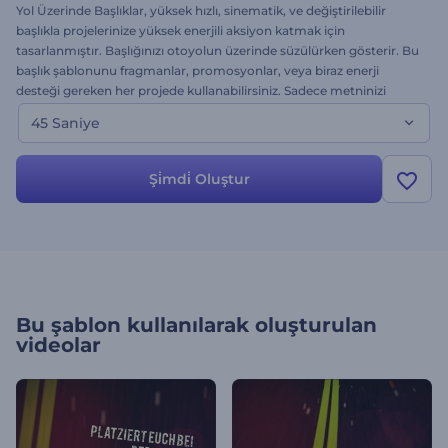
Yol Üzerinde Başlıklar, yüksek hızlı, sinematik, ve değiştirilebilir
başlıkla projelerinize yüksek enerjili aksiyon katmak için
tasarlanmıştır. Başlığınızı otoyolun üzerinde süzülürken gösterir. Bu
başlık şablonunu fragmanlar, promosyonlar, veya biraz enerji
desteği gereken her projede kullanabilirsiniz. Sadece metninizi
yazın, müziğinizi seçin ve render tuşuna tıklayın. Şimdi deneyin -
45 Saniye
ücretsiz.
Şi̇mdi̇ Oluştur
Bu şablon kullanılarak oluşturulan
videolar