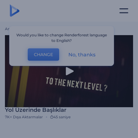
Ana Sayfa
Şablonlar
Yol Üzerinde Başlıklar
Would you like to change Renderforest language
to English?
No, thanks
CHANGE
Yol Üzerinde Başlıklar
7K+
Dışa Aktarmalar
45 saniye