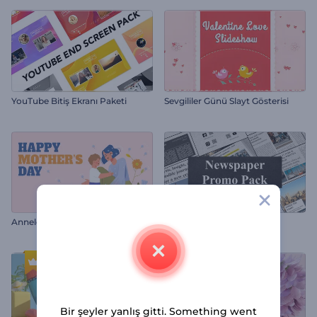
YouTube Bitiş Ekranı Paketi
Sevgililer Günü Slayt Gösterisi
Anneler Günü Animasyonu
Gazete Tanıtım Paketi
Bir şeyler yanlış gitti. Something went