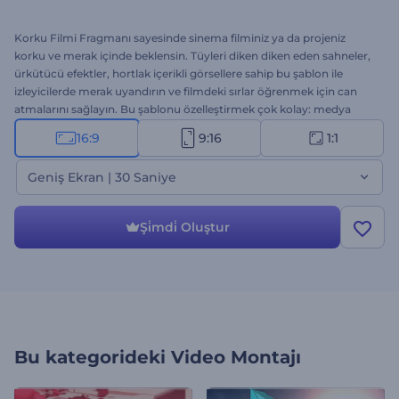
Korku Filmi Fragmanı sayesinde sinema filminiz ya da projeniz
korku ve merak içinde beklensin. Tüyleri diken diken eden sahneler,
ürkütücü efektler, hortlak içerikli görsellere sahip bu şablon ile
izleyicilerde merak uyandırın ve filmdeki sırlar öğrenmek için can
atmalarını sağlayın. Bu şablonu özelleştirmek çok kolay: medya
dosyalarını yükleyin, metinleri girin, gerekirse düzeltmeler yapın ve
16:9
9:16
1:1
korkunç video projenize bir arkaplan müziği ya da ses kaydı ekleyin.
Korku filmleri, ürkütücü fragmanlar, Cadılar Bayramı reklamları,
Geniş Ekran | 30 Saniye
korkunç jenerikler vs. için ideal. Hemen oluşturun!
Şi̇mdi̇ Oluştur
Bu kategorideki
Video Montajı