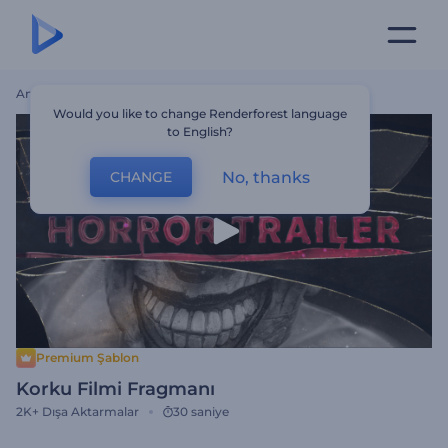
Ana Sayfa
Şablonlar
Korku Filmi Fragmanı
Would you like to change Renderforest language
to English?
No, thanks
CHANGE
Premium Şablon
Korku Filmi Fragmanı
2K+
Dışa Aktarmalar
30 saniye