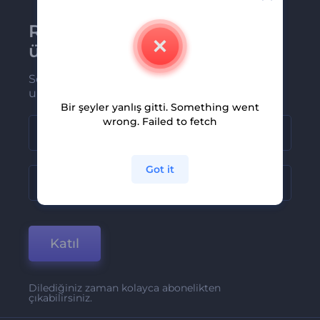
Renderforest bültenine
üye olun
Son haber ve tekliflerimiz ilk olarak size
ulaşsın
Bir şeyler yanlış gitti. Something went
wrong. Failed to fetch
Got it
Katıl
Dilediğiniz zaman kolayca abonelikten
çıkabilirsiniz.