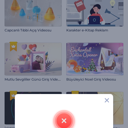
Capcanlı Tıbbi Açış Videosu
Karakter e-Kitap Reklam
M
utlu Sevgililer Günü Giriş Videosu
Büyüleyici Noel Giriş Videosu