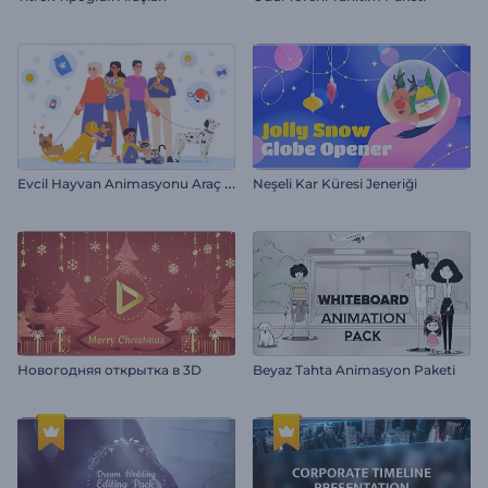
E
vcil Hayvan Animasyonu Araç Kiti
Neşeli Kar Küresi Jeneriği
Новогодняя открытка в 3D
Beyaz Tahta Animasyon Paketi