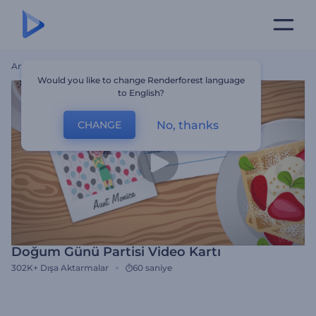
Ana Sayfa
Şablonlar
Doğum Günü Partisi Video Kartı
Would you like to change Renderforest language
to English?
No, thanks
CHANGE
Doğum Günü Partisi Video Kartı
302K+
Dışa Aktarmalar
60 saniye