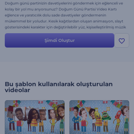
Doğum günü partinizin davetiyelerini göndermek için eğlenceli ve
kolay bir yol mu arıyorsunuz? Doğum Günü Partisi Video Kartı
eğlence ve yaratıcılık dolu sade davetiyeler göndermenin
mükemmel bir yoludur. Kesik kağıtlardan oluşan animasyon, slayt
gösterisindeki karakter için değiştirilebilir yüz, kişiselleştirilmiş müzik
ve metin ile bu şablon tamamıyla siz ve arkadaşlarınız için
tasarlanmıştır. Hemen deneyin! Ücretsiz.
Şi̇mdi̇ Oluştur
Bu şablon kullanılarak oluşturulan
videolar