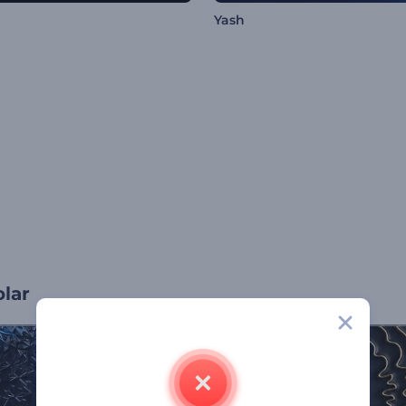
Yash
olar