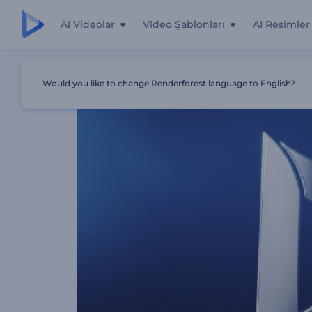
AI Videolar
Video Şablonları
AI Resimler
Ana Sayfa
Şablonlar
Minimal Gölgeler Giriş Videosu
Would you like to change Renderforest language to English?