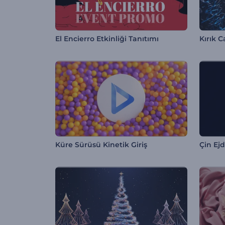
El Encierro Etkinliği Tanıtımı
Kırık 
Küre Sürüsü Kinetik Giriş
Çin Ejd