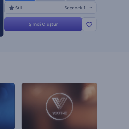
mükemmel. Hemen deneyin!
Stil
Seçenek 1
Şi̇mdi̇ Oluştur