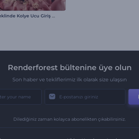
Kalp Şeklinde Kolye Ucu Giriş Videosu
Renderforest bültenine üye olun
Son haber ve tekliflerimiz ilk olarak size ulaşsın
Dilediğiniz zaman kolayca abonelikten çıkabilirsiniz.