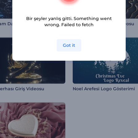
Bir şeyler yanlış gitti. Something went
Cam Dalgası Logo
Altın Dalgalar Giriş Videosu
wrong. Failed to fetch
Got it
erhası Giriş Videosu
Noel Arefesi Logo Gösterimi