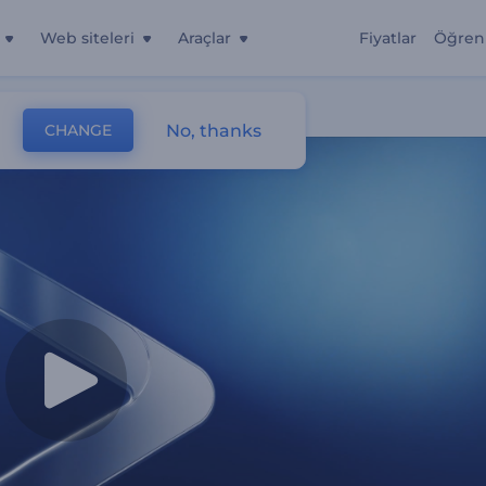
Web siteleri
Araçlar
Fiyatlar
Öğren
No, thanks
CHANGE