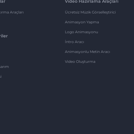
lar
Video Hazırlama Araçları
ırma Araçları
Ücretsiz Müzik Görselleştirici
Animasyon Yapma
Logo Animasyonu
iler
İntro Aracı
Animasyonlu Metin Aracı
Video Oluşturma
sarım
i