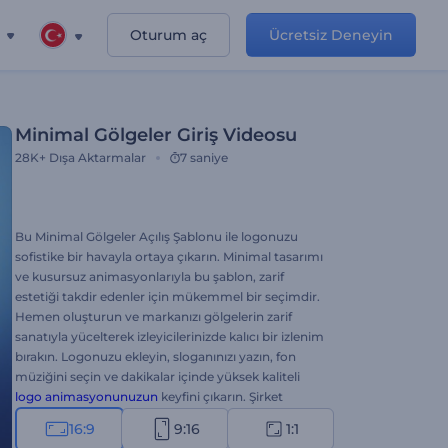
Oturum aç
Ücretsiz Deneyin
Minimal Gölgeler Giriş Videosu
28K+
Dışa Aktarmalar
7 saniye
Bu Minimal Gölgeler Açılış Şablonu ile logonuzu
sofistike bir havayla ortaya çıkarın. Minimal tasarımı
ve kusursuz animasyonlarıyla bu şablon, zarif
estetiği takdir edenler için mükemmel bir seçimdir.
Hemen oluşturun ve markanızı gölgelerin zarif
sanatıyla yücelterek izleyicilerinizde kalıcı bir izlenim
bırakın. Logonuzu ekleyin, sloganınızı yazın, fon
müziğini seçin ve dakikalar içinde yüksek kaliteli
logo animasyonunuzun
keyfini çıkarın. Şirket
tanıtımları, ürün tanıtımları, sunum açılışları, kanal
16:9
9:16
1:1
girişleri veya çıkışları ve daha birçok proje için