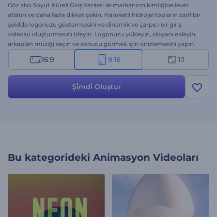
Göz alıcı Soyut Küreli Giriş Yazıları ile markanızın kimliğine level
atlatın ve daha fazla dikkat çekin. Hareketli hidrojel topların zarif bir
şekilde logonuzu göstermesini ve dinamik ve çarpıcı bir giriş
videosu oluşturmasını izleyin. Logonuzu yükleyin, sloganı ekleyin,
arkaplan müziği seçin ve sonucu görmek için önizlemesini yapın.
İşletmeler, startuplar ya da sıra dışı ve dikkat çeken bir introya
16:9
9:16
1:1
ihtiyaç duyan tüm projeler için ideal bir şablon. Şimdi oluşturun ve
logonuzu yaratıcı ve benzersiz bir gösterim ile öne çıkarın.
Şi̇mdi̇ Oluştur
Bu kategorideki
Animasyon Videoları