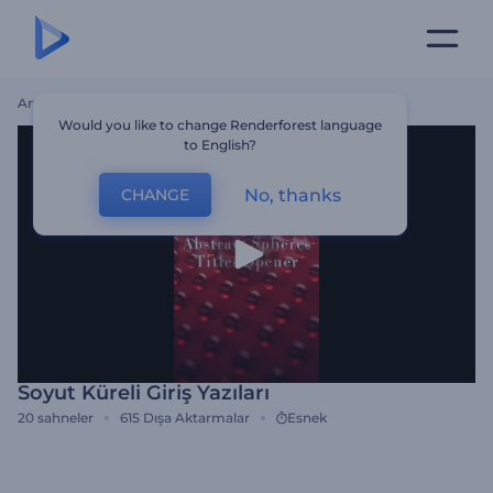
Ana Sayfa
Şablonlar
Soyut Küreli Giriş Yazıları
Would you like to change Renderforest language
to English?
No, thanks
CHANGE
Soyut Küreli Giriş Yazıları
20
sahneler
615
Dışa Aktarmalar
Esnek