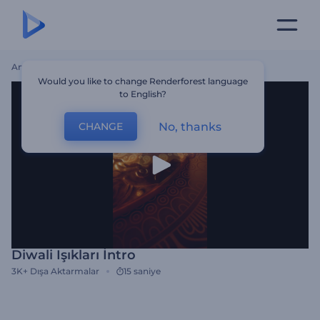
Ana Sayfa
Şablonlar
Diwali Işıkları İntro
Would you like to change Renderforest language
to English?
No, thanks
CHANGE
Diwali Işıkları İntro
3K+
Dışa Aktarmalar
15 saniye