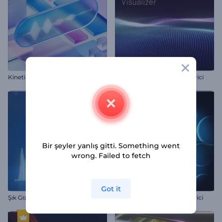
K
inetik Objeler Müzik Görselleştirici
Hipnotik Dalgalı Görselleştirici
Bir şeyler yanlış gitti. Something went
wrong. Failed to fetch
Got it
Şık Gradyan Ekolayzır
Neon Kabarcıklı Görselleştirici