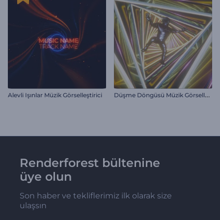
D
üşme Döngüsü Müzik Görselleştirici
Alevli Işınlar Müzik Görselleştirici
Renderforest bültenine
üye olun
Son haber ve tekliflerimiz ilk olarak size
ulaşsın