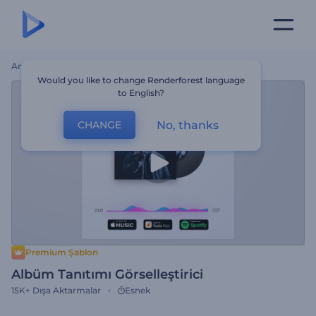
Ana Sayfa
Şablonlar
Albüm Tanıtımı Görselleştirici
Would you like to change Renderforest language
to English?
No, thanks
CHANGE
Premium Şablon
Albüm Tanıtımı Görselleştirici
15K+
Dışa Aktarmalar
Esnek