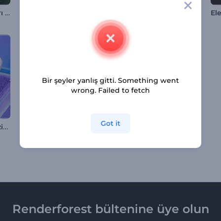
Neon Ritim Dalgaları Görselleştirici
Elektrik Atımlı Ekolalyzır
Galaktik Yolculuk Müzik Görselleştirici
Bir şeyler yanlış gitti. Something went
wrong. Failed to fetch
Got it
Kinetik Hareket Müzik Görselleştirici
Retro-Fütüristik Müzik Görselleştirici
Retro Hacker Müzik Görselleştirici
Renderforest bültenine üye olun