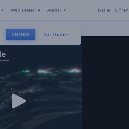
Web siteleri
Araçlar
Fiyatlar
Öğren
No, thanks
CHANGE