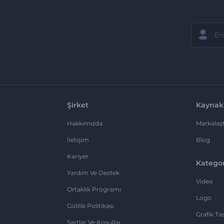
Şirket
Kaynak
Hakkımızda
Markalaşt
İletişim
Blog
Kariyer
Kategor
Yardım Ve Destek
Video
Ortaklık Programı
Logo
Gizlilik Politikası
Grafik Ta
Şartlar Ve Koşullar