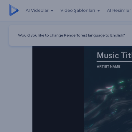
AI Videolar
Video Şablonları
AI Resimler
Ana Sayfa
Şablonlar
Visualizador - Vórtices Abstractos
Would you like to change Renderforest language to English?