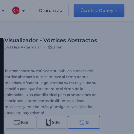
Oturum aç
Ücretsiz Deneyin
Visualizador - Vórtices Abstractos
543
Dışa Aktarmalar
Esnek
Teletransporte su música a su público a través del
vórtice abstracto que se mueve al ritmo de sus
melodías. Añada su logo, escriba su texto y suba su
canción para que ésta marque el ritmo de la
animación. Una plantilla ideal para promociones de
canciones, lanzamientos de álbumes, videos
musicales y mucho más. ¡Consiga su visualizador
abstracto hoy mismo!
16:9
9:16
1:1