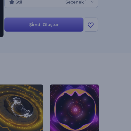
Stil
Seçenek 1
Şi̇mdi̇ Oluştur