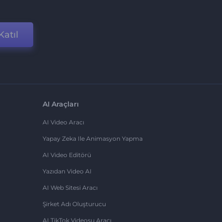
Katıl
AI Araçları
AI Video Aracı
Yapay Zeka Ile Animasyon Yapma
AI Video Editörü
Yazıdan Video AI
AI Web Sitesi Aracı
Şirket Adı Oluşturucu
AI TikTok Videosu Aracı