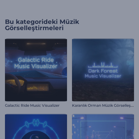
Bu kategorideki
Müzik
Görselleştirmeleri
K
aranlık Orman Müzik Görselleştirici
Galactic Ride Music Visualizer