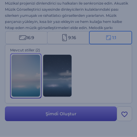
Müzikal projenizi dinlendirici su halkaları ile senkronize edin. Akuatik
Müzik Görselleştirici sayesinde dinleyicilerin kulaklarındaki pası
silerken yumuşak ve rahatlatıcı görsellerden yararlanın. Müzik
parçanızı yükleyin, kısa bir yazı ekleyin ve hem kulağa hem kalbe
hitap eden müzik görselleştirmeleri elde edin. Melodik şarkı
tanıtımları, müzik kanalları, albüm reklamları ve benzeri projeler için
16:9
9:16
1:1
harika bir seçenek. Bu şablonu hemen deneyin!
Mevcut stiller
(2)
Şi̇mdi̇ Oluştur