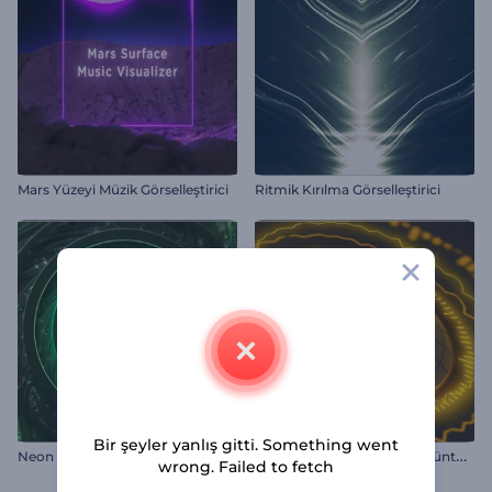
Mars Yüzeyi Müzik Görselleştirici
Ritmik Kırılma Görselleştirici
Bir şeyler yanlış gitti. Something went
N
eon Ritim Dalgaları Görselleştirici
E
lektro Beat Spektrum Görüntüleyici
wrong. Failed to fetch