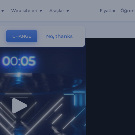
Web siteleri
Araçlar
Fiyatlar
Öğren
No, thanks
CHANGE