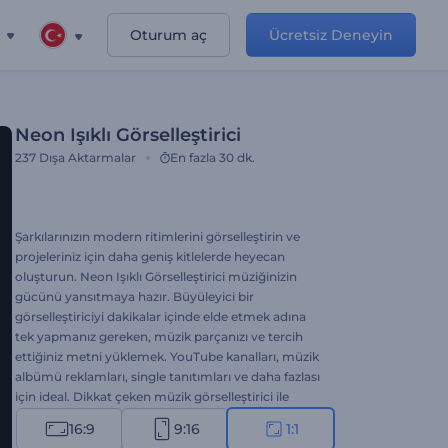
Oturum aç
Ücretsiz Deneyin
Neon Işıklı Görselleştirici
237
Dışa Aktarmalar
En fazla 30 dk.
Şarkılarınızın modern ritimlerini görselleştirin ve
projeleriniz için daha geniş kitlelerde heyecan
oluşturun. Neon Işıklı Görselleştirici müziğinizin
gücünü yansıtmaya hazır. Büyüleyici bir
görselleştiriciyi dakikalar içinde elde etmek adına
tek yapmanız gereken, müzik parçanızı ve tercih
ettiğiniz metni yüklemek. YouTube kanalları, müzik
albümü reklamları, single tanıtımları ve daha fazlası
için ideal. Dikkat çeken müzik görselleştirici ile
herkesi şaşırtmaya hazır olun. Hemen şimdi
16:9
9:16
1:1
deneyin!