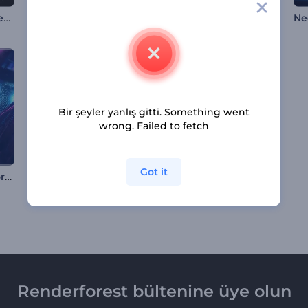
Dönen Küre Görselleştirici
LCD Ekran Müzik Görselleştirici
Galaktik Yolculuk Müzik Görselleştirici
Bir şeyler yanlış gitti. Something went
wrong. Failed to fetch
Got it
Parıldayan Tünel Görselleştirici
Siber Ritimler Müzik Görselleştirici
Fütüristik Tünel Görselleştirici
Renderforest bültenine üye olun