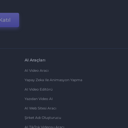
Katıl
AI Araçları
AI Video Aracı
Yapay Zeka Ile Animasyon Yapma
AI Video Editörü
Yazıdan Video AI
AI Web Sitesi Aracı
Şirket Adı Oluşturucu
AI TikTok Videosu Aracı