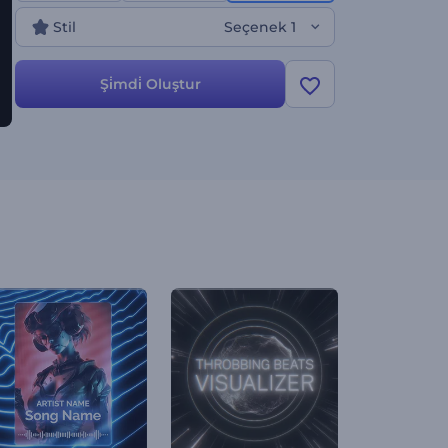
Stil
Seçenek 1
Şi̇mdi̇ Oluştur