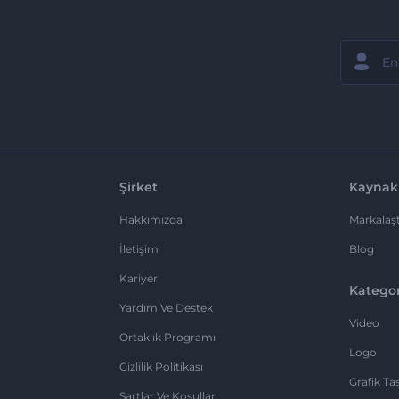
Şirket
Kaynak
Hakkımızda
Markalaşt
İletişim
Blog
Kariyer
Kategor
Yardım Ve Destek
Video
Ortaklık Programı
Logo
Gizlilik Politikası
Grafik Ta
Şartlar Ve Koşullar