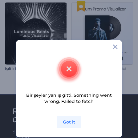
I
şıltılı Ritimler Müzik Görselleştirici
Albüm Tanıtımı Görselleştirici
Bir şeyler yanlış gitti. Something went
wrong. Failed to fetch
Renderforest bültenine
üye olun
Got it
Son haber ve tekliflerimiz ilk olarak size
ulaşsın