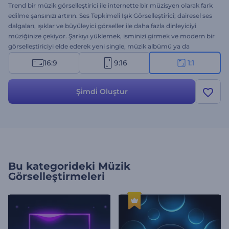
Trend bir müzik görselleştirici ile internette bir müzisyen olarak fark
edilme şansınızı artırın. Ses Tepkimeli Işık Görselleştirici; dairesel ses
dalgaları, ışıklar ve büyüleyici görseller ile daha fazla dinleyiciyi
müziğinize çekiyor. Şarkıyı yüklemek, isminizi girmek ve modern bir
görselleştiriciyi elde ederek yeni single, müzik albümü ya da
parçanızı sunmak bir dakika bile sürmüyor. Tekno, dans, hip-hop,
16:9
9:16
1:1
elektronik müzik tanıtımları ve hatta canlı ses yayınları için ideal. Bu
güçlü görselleştirici ile yaratıcılığınızı konuşturun ve müziğinize level
atlatın!
Şi̇mdi̇ Oluştur
Bu kategorideki
Müzik
Görselleştirmeleri