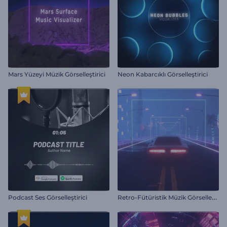
Mars Yüzeyi Müzik Görselleştirici
Neon Kabarcıklı Görselleştirici
R
etro-Fütüristik Müzik Görselleştirici
Podcast Ses Görselleştirici