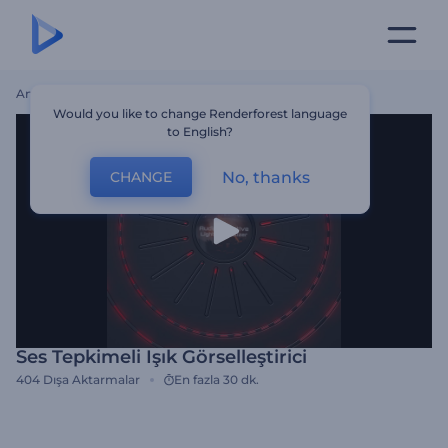
Ana Sayfa
Şablonlar
Ses Tepkimeli Işık Görselleştirici
Would you like to change Renderforest language
to English?
No, thanks
CHANGE
Ses Tepkimeli Işık Görselleştirici
404
Dışa Aktarmalar
En fazla 30 dk.