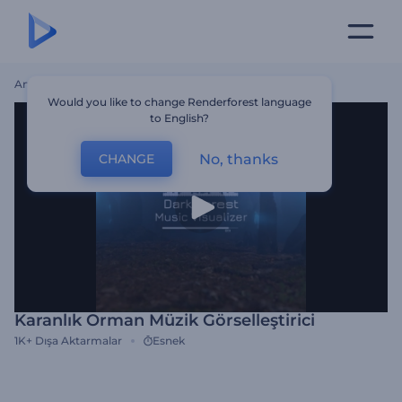
Ana Sayfa
Şablonlar
Karanlık Orman Müzik Görselleştirici
Would you like to change Renderforest language
to English?
No, thanks
CHANGE
Karanlık Orman Müzik Görselleştirici
1K+
Dışa Aktarmalar
Esnek