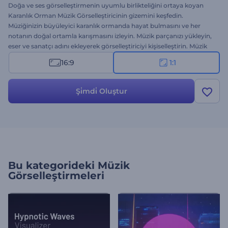
Doğa ve ses görselleştirmenin uyumlu birlikteliğini ortaya koyan
Karanlık Orman Müzik Görselleştiricinin gizemini keşfedin.
Müziğinizin büyüleyici karanlık ormanda hayat bulmasını ve her
notanın doğal ortamla karışmasını izleyin. Müzik parçanızı yükleyin,
eser ve sanatçı adını ekleyerek görselleştiriciyi kişiselleştirin. Müzik
prodüktörleri, DJ'ler ve müzik alemindeki yerini sağlamlaştırmak
16:9
1:1
isteyen müzisyenler için ideal olan bu görselleştirici unutulmaz
hisler yaşatıyor. Hemen şimdi deneyin!
Şi̇mdi̇ Oluştur
Bu kategorideki
Müzik
Görselleştirmeleri