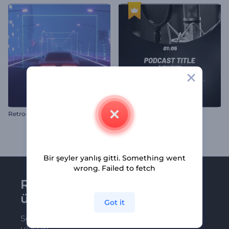
R
etro-Fütüristik Müzik Görselleştirici
Podcast Ses Görselleştirici
Bir şeyler yanlış gitti. Something went
wrong. Failed to fetch
Renderforest bültenine
üye olun
Got it
Son haber ve tekliflerimiz ilk olarak size
ulaşsın