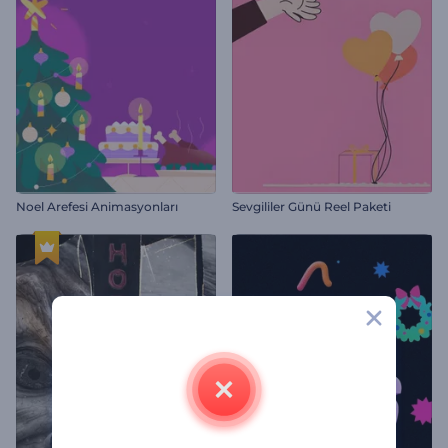
Noel Arefesi Animasyonları
Sevgililer Günü Reel Paketi