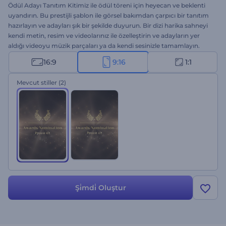
Ödül Adayı Tanıtım Kitimiz ile ödül töreni için heyecan ve beklenti
uyandırın. Bu prestijli şablon ile görsel bakımdan çarpıcı bir tanıtım
hazırlayın ve adayları şık bir şekilde duyurun. Bir dizi harika sahneyi
kendi metin, resim ve videolarınız ile özelleştirin ve adayların yer
aldığı videoyu müzik parçaları ya da kendi sesinizle tamamlayın.
Adaylık duyuruları, ödül töreni davetiyeleri, özel intro ve oturolar
16:9
9:16
1:1
için ideal. Hemen şimdi deneyin!
Mevcut stiller
(2)
Şi̇mdi̇ Oluştur