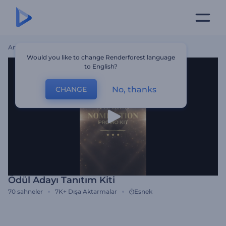
Ana Sayfa
Şablonlar
Ödül Adayı Tanıtım Kiti
Would you like to change Renderforest language
to English?
No, thanks
CHANGE
Ödül Adayı Tanıtım Kiti
70
sahneler
7K+
Dışa Aktarmalar
Esnek