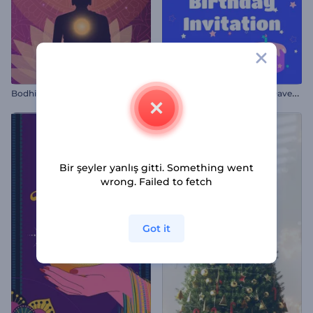
R
engarenk Doğum Günü Davetiyesi
Bodhi Günü Animasyonları
Bir şeyler yanlış gitti. Something went
wrong. Failed to fetch
Got it