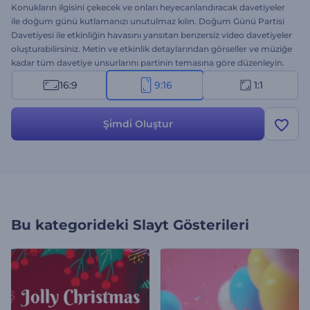
Konukların ilgisini çekecek ve onları heyecanlandıracak davetiyeler
ile doğum günü kutlamanızı unutulmaz kılın. Doğum Günü Partisi
Davetiyesi ile etkinliğin havasını yansıtan benzersiz video davetiyeler
oluşturabilirsiniz. Metin ve etkinlik detaylarından görseller ve müziğe
kadar tüm davetiye unsurlarını partinin temasına göre düzenleyin.
Çocuğunuzun doğum günü, yıldönümü kutlaması ya da sürpriz
16:9
9:16
1:1
partiler için mükemmel bir seçenek. Hemen oluşturun ve akıldan
çıkmayacak bir kutlamaya imza atın!
Şi̇mdi̇ Oluştur
Bu kategorideki
Slayt Gösterileri