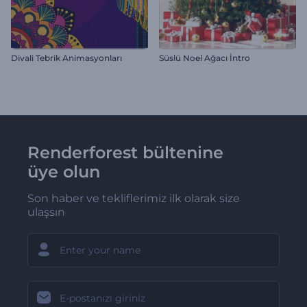
Divali Tebrik Animasyonları
Süslü Noel Ağacı İntro
Renderforest bültenine
üye olun
Son haber ve tekliflerimiz ilk olarak size
ulaşsın