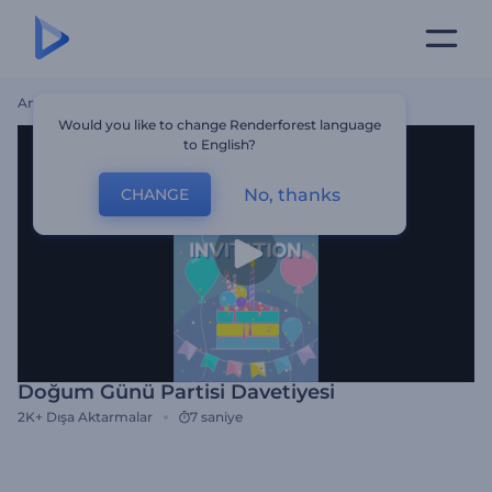
Ana Sayfa
Şablonlar
Doğum Günü Partisi Davetiyesi
Would you like to change Renderforest language
to English?
No, thanks
CHANGE
Doğum Günü Partisi Davetiyesi
2K+
Dışa Aktarmalar
7 saniye