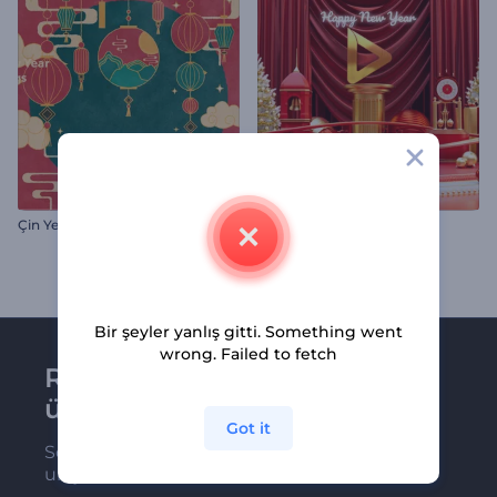
Çin Yeni Yılı Tebrik Kartları
Neşeli Kırmızı Noel
Bir şeyler yanlış gitti. Something went
wrong. Failed to fetch
Renderforest bültenine
üye olun
Got it
Son haber ve tekliflerimiz ilk olarak size
ulaşsın