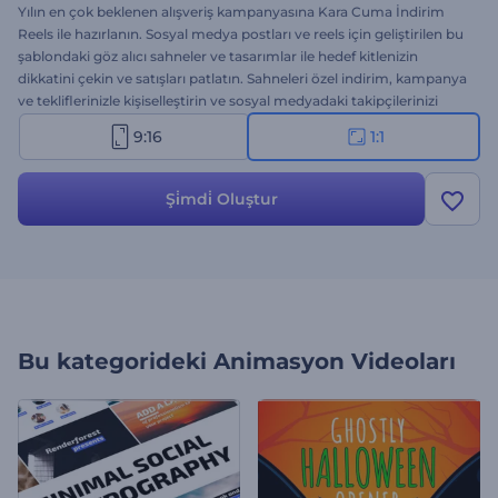
Yılın en çok beklenen alışveriş kampanyasına Kara Cuma İndirim
Reels ile hazırlanın. Sosyal medya postları ve reels için geliştirilen bu
şablondaki göz alıcı sahneler ve tasarımlar ile hedef kitlenizin
dikkatini çekin ve satışları patlatın. Sahneleri özel indirim, kampanya
ve tekliflerinizle kişiselleştirin ve sosyal medyadaki takipçilerinizi
etkileyerek markanızın erişim alanını genişletin. Medya dosyalarını
9:16
1:1
ekleyin, metinleri girin ve son olarak bir arkaplan müziği ekleyin.
Kara Cuma indirimlerini en çarpıcı şekilde duyurmak için hemen
oluşturun. Bu fırsat kaçmaz!
Şi̇mdi̇ Oluştur
Bu kategorideki
Animasyon Videoları