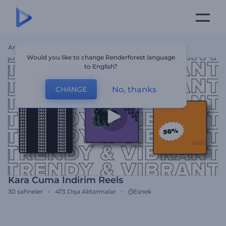
Ana Sayfa
Şablonlar
Kara Cuma İndirim Reels
Would you like to change Renderforest language
to English?
No, thanks
CHANGE
Kara Cuma İndirim Reels
30
sahneler
473
Dışa Aktarmalar
Esnek