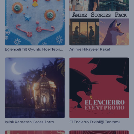
E
ğlenceli Tilt Oyunlu Noel Tebrik Videosu
Anime Hikayeler Paketi
Işıltılı Ramazan Gecesi İntro
El Encierro Etkinliği Tanıtımı