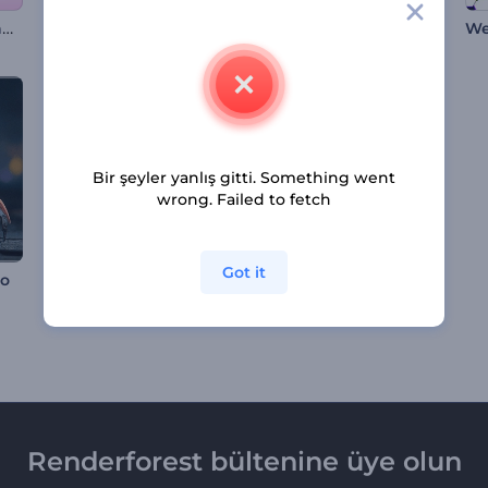
Eros'un Aşk Oku Jeneriği
Dönüşen Şekiller Logo Gösterimi
Eğitim Logosu Tanıtımı
Bir şeyler yanlış gitti. Something went
wrong. Failed to fetch
Got it
Parlak Krom Logo Gösterimi
ro
Dövme Titanyum İntro
Renderforest bültenine üye olun