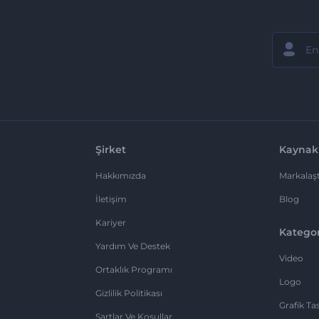
Şirket
Kaynak
Hakkımızda
Markalaşt
İletişim
Blog
Kariyer
Kategor
Yardım Ve Destek
Video
Ortaklık Programı
Logo
Gizlilik Politikası
Grafik Ta
Şartlar Ve Koşullar