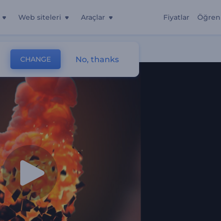
Web siteleri
Araçlar
Fiyatlar
Öğren
imi
No, thanks
CHANGE