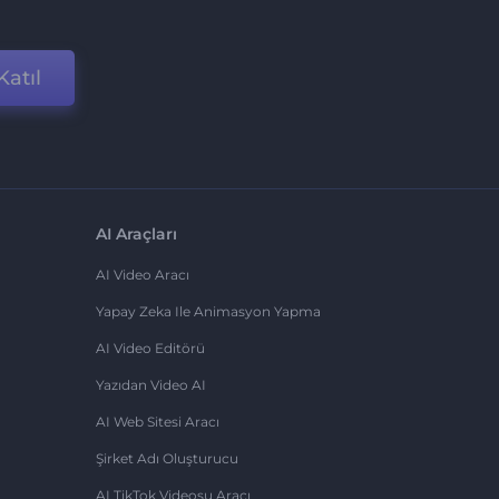
Katıl
AI Araçları
AI Video Aracı
Yapay Zeka Ile Animasyon Yapma
AI Video Editörü
Yazıdan Video AI
AI Web Sitesi Aracı
Şirket Adı Oluşturucu
AI TikTok Videosu Aracı