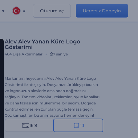
Oturum aç
Ücretsiz Deneyin
Alev Alev Yanan Küre Logo
Gösterimi
464
Dışa Aktarmalar
7 saniye
Markanızın heyecanını Alev Alev Yanan Küre Logo
Gösterimi ile ateşleyin. Dosyanızı sürükleyip bırakın
ve logonuzun alevlerin arasından doğmasını
sağlayın. Tanıtım videoları, reklamlar, oyun kanalları
ve daha fazlası için mükemmel bir seçim. Doğada
kontrol edilmesi en zor olan güçle temasa geçin.
Göz kamaştıran bu animasyonu hemen deneyin!
16:9
1:1