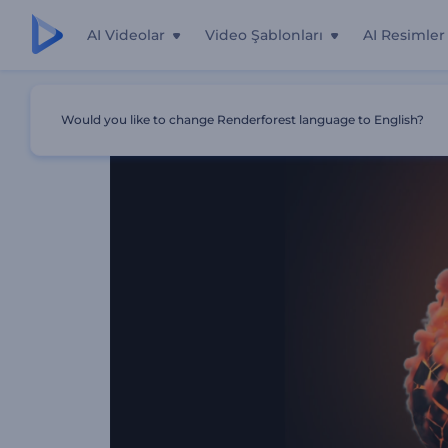
AI Videolar
Video Şablonları
AI Resimler
Ana Sayfa
Şablonlar
Alev Alev Yanan Küre Logo Göster
Would you like to change Renderforest language to English?