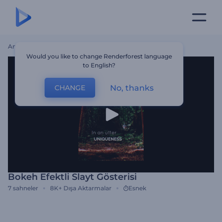
Ana Sayfa
Şablonlar
Bokeh Efektli Slayt Gösterisi
Would you like to change Renderforest language
to English?
No, thanks
CHANGE
Bokeh Efektli Slayt Gösterisi
7
sahneler
8K+
Dışa Aktarmalar
Esnek