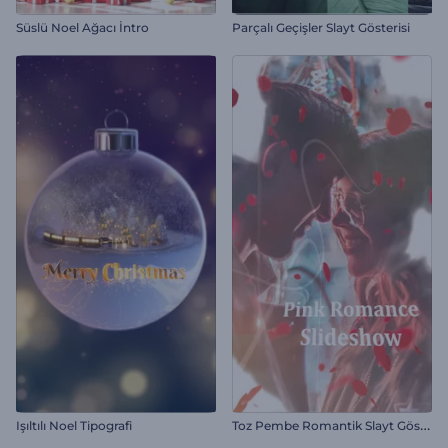
Süslü Noel Ağacı İntro
Parçalı Geçişler Slayt Gösterisi
T
oz Pembe Romantik Slayt Gösterisi
Işıltılı Noel Tipografi