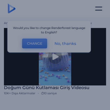
Ana Sayfa
Şablonlar
Doğum Günü Kutlaması Giriş Videosu
Would you like to change Renderforest language
to English?
No, thanks
CHANGE
Doğum Günü Kutlaması Giriş Videosu
10K+
Dışa Aktarmalar
10 saniye