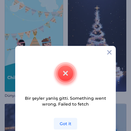
Dünya Çocuk Günü Tebrik Kartı
Sihirli Helezonik Noel Ağacı
Bir şeyler yanlış gitti. Something went
wrong. Failed to fetch
Got it