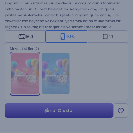
Doğum Günü Kutlaması Giriş Videosu ile doğum günü törenlerini
daha baştan unutulmaz hale getirin. Rengarenk doğum günü
pastası ve süslemeleri içeren bu şablon, doğum günü çocuğu ve
davetliler için heyecan ve beklenti yaratmak adına mükemmel bir
seçenek. En sevdiğiniz fotoğrafınız ve samimi mesajlarınız ile
hareketli bir müzik parçası ekleyin, kutlamalar için benzersiz bir giriş
16:9
9:16
1:1
elde edin. Doğum günü partisi giriş videoları, tebrik kartları,
davetiye videoları vs. için harika. Hemen deneyin!
Mevcut stiller
(2)
Şi̇mdi̇ Oluştur