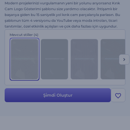
Modern projelerinizi vurgulamanın yeni bir yolunu arıyorsanız Kırık
Cam Logo Gösterimi şablonu size yardımcı olacaktır. İhtişamlı bir
başarıya giden bu 15 saniyelik yol kırık cam parçalarıyla parlasın. Bu
şablonun tüm 4 versiyonu da YouTube veya moda introları, ticari
tanıtımlar, özel etkinlik açılışları ve çok daha fazlası için uygundur.
Kolayca görüntülerinizi yükleyip, metni düzenleyip, müzik ekleyip
Mevcut stiller
(4)
render tuşuna tıklarsanız, en muhteşem projeleriniz dakikalar içinde
hazır olacaktır. Hemen Renderforest ile deneyin. Ücretsiz!
Şi̇mdi̇ Oluştur