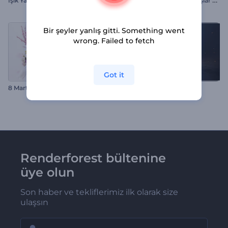
Işık Yansıtan Logo
Bir şeyler yanlış gitti. Something went
wrong. Failed to fetch
Got it
8 Mart Çiçekli Tebrikler
Alevli Küp Logo
Renderforest bültenine
üye olun
Son haber ve tekliflerimiz ilk olarak size
ulaşsın