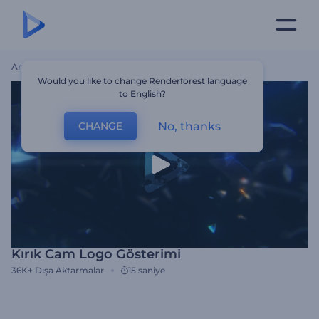
Ana Sayfa
Şablonlar
Kırık Cam Logo Gösterimi
Would you like to change Renderforest language
to English?
No, thanks
CHANGE
Kırık Cam Logo Gösterimi
36K+
Dışa Aktarmalar
15 saniye