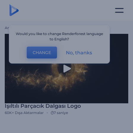
Ana Sayfa
Şablonlar
Işıltılı Parçacık Dalgası Logo
Would you like to change Renderforest language
to English?
No, thanks
CHANGE
Işıltılı Parçacık Dalgası Logo
60K+
Dışa Aktarmalar
7 saniye