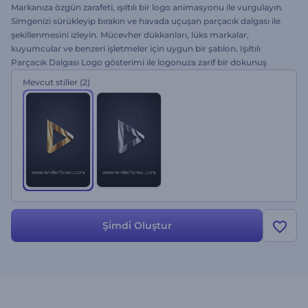
Markanıza özgün zarafeti, ışıltılı bir logo animasyonu ile vurgulayın.
Simgenizi sürükleyip bırakın ve havada uçuşan parçacık dalgası ile
şekillenmesini izleyin. Mücevher dükkanları, lüks markalar,
kuyumcular ve benzeri işletmeler için uygun bir şablon. Işıltılı
Parçacık Dalgası Logo gösterimi ile logonuza zarif bir dokunuş
yapın. Hemen bugün deneyin!
Mevcut stiller
(2)
Şi̇mdi̇ Oluştur