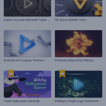
Ç
ekim Kuvveti Altındaki Taşlar Giriş Videosu
3D Soyut Şekiller İntro
Robotik Kol Logosu Tanıtımı
Parlayan Ateş Giriş Videosu
Cadılı Halloween Jeneriği
Etkileyici Doğa Logo Gösterimi