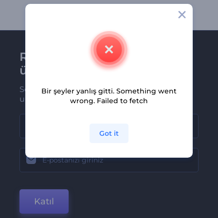
Renderforest bültenine
üye olun
Son haber ve tekliflerimiz ilk olarak size
Bir şeyler yanlış gitti. Something went
ulaşsın
wrong. Failed to fetch
Got it
Katıl