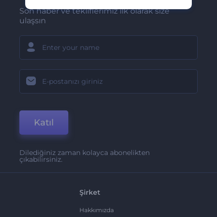
Son haber ve tekliflerimiz ilk olarak size
ulaşsın
Katıl
Dilediğiniz zaman kolayca abonelikten
çıkabilirsiniz.
Şirket
Hakkımızda