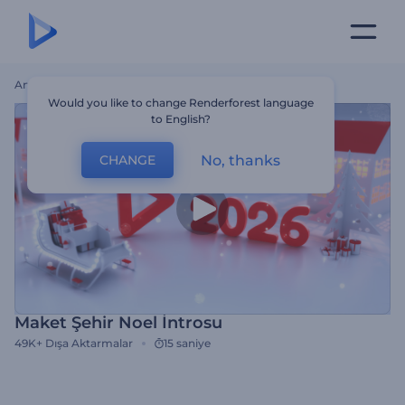
Ana Sayfa
Şablonlar
Maket Şehir Noel İntrosu
Would you like to change Renderforest language
to English?
No, thanks
CHANGE
Maket Şehir Noel İntrosu
49K+
Dışa Aktarmalar
15 saniye