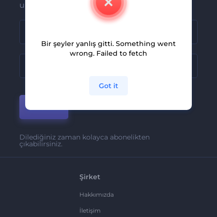
ulaşsın
Bir şeyler yanlış gitti. Something went
wrong. Failed to fetch
Got it
Katıl
Dilediğiniz zaman kolayca abonelikten
çıkabilirsiniz.
Şirket
Hakkımızda
İletişim