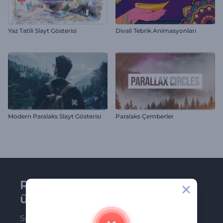
Yaz Tatili Slayt Gösterisi
Divali Tebrik Animasyonları
Modern Paralaks Slayt Gösterisi
Paralaks Çemberler
Renderforest bültenine
üye olun
Son haber ve tekliflerimiz ilk olarak size