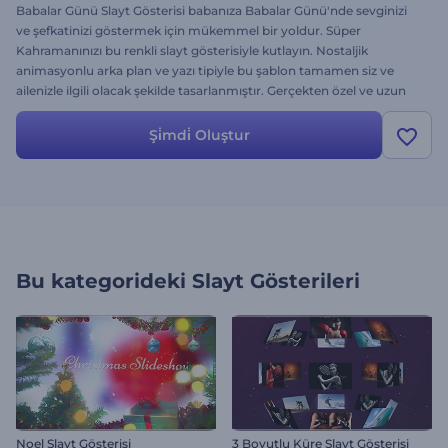
Babalar Günü Slayt Gösterisi babanıza Babalar Günü'nde sevginizi
ve şefkatinizi göstermek için mükemmel bir yoldur. Süper
Kahramanınızı bu renkli slayt gösterisiyle kutlayın. Nostaljik
animasyonlu arka plan ve yazı tipiyle bu şablon tamamen siz ve
ailenizle ilgili olacak şekilde tasarlanmıştır. Gerçekten özel ve uzun
sürecek bir hediye verin. Hemen deneyin ve Babalar Günü Slayt
Gösterisini izlerkenki heyecanlarını görün.
Şi̇mdi̇ Oluştur
Bu kategorideki
Slayt Gösterileri
Noel Slayt Gösterisi
3 Boyutlu Küre Slayt Gösterisi