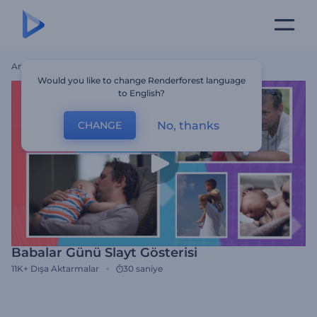
Ana Sayfa
Şablonlar
Babalar Günü Slayt Gösterisi
Would you like to change Renderforest language
to English?
No, thanks
CHANGE
Babalar Günü Slayt Gösterisi
11K+
Dışa Aktarmalar
30 saniye