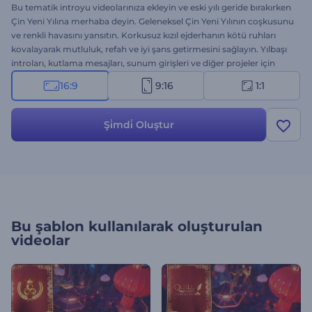
Bu tematik introyu videolarınıza ekleyin ve eski yılı geride bırakırken
Çin Yeni Yılına merhaba deyin. Geleneksel Çin Yeni Yılının coşkusunu
ve renkli havasını yansıtın. Korkusuz kızıl ejderhanın kötü ruhları
kovalayarak mutluluk, refah ve iyi şans getirmesini sağlayın. Yılbaşı
introları, kutlama mesajları, sunum girişleri ve diğer projeler için
ideal. Göz alıcı intronuz bugün elinizde!
16:9
9:16
1:1
Şi̇mdi̇ Oluştur
Bu şablon kullanılarak oluşturulan
videolar