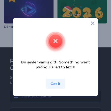
Dönen Neon Çizgiler İntro
Yeni Yıl Rakam Eğlencesi
Renderforest bültenine
Bir şeyler yanlış gitti. Something went
üye olun
wrong. Failed to fetch
Son haber ve tekliflerimiz ilk olarak size
ulaşsın
Got it