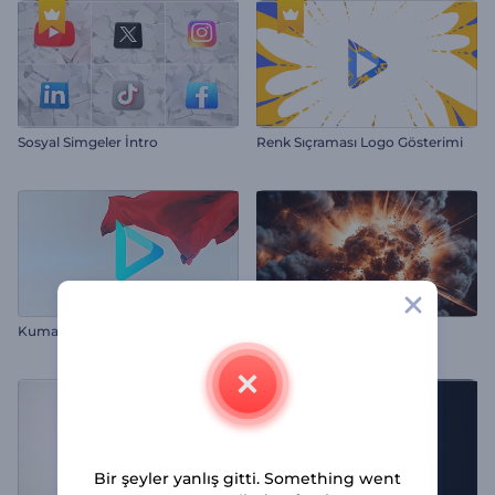
Sosyal Simgeler İntro
Renk Sıçraması Logo Gösterimi
Kumaş Logo Gösterimi
Nükleer Patlama Girişi
Bir şeyler yanlış gitti. Something went