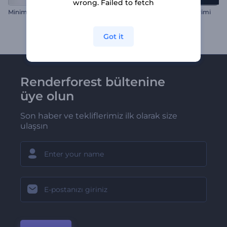
wrong. Failed to fetch
Minimal Logo Giriş Videosu
Parıltılı Çizgiler Logo Gösterimi
Got it
Renderforest bültenine
üye olun
Son haber ve tekliflerimiz ilk olarak size
ulaşsın