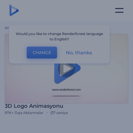
Ana Sayfa
Şablonlar
3D Logo Animasyonu
Would you like to change Renderforest language
to English?
No, thanks
CHANGE
3D Logo Animasyonu
97K+
Dışa Aktarmalar
7 saniye