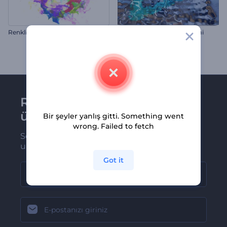
R
enkli Parçacıklar Logo Gösterimi
Eriyen Metal Logo Gösterimi
Renderforest bültenine
üye olun
Bir şeyler yanlış gitti. Something went
wrong. Failed to fetch
Son haber ve tekliflerimiz ilk olarak size
ulaşsın
Got it