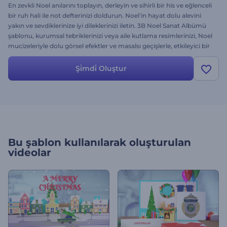
En zevkli Noel anılarını toplayın, derleyin ve sihirli bir his ve eğlenceli
bir ruh hali ile not defterinizi doldurun. Noel'in hayat dolu alevini
yakın ve sevdiklerinize iyi dileklerinizi iletin. 3B Noel Sanat Albümü
şablonu, kurumsal tebriklerinizi veya aile kutlama resimlerinizi, Noel
mucizeleriyle dolu görsel efektler ve masalsı geçişlerle, etkileyici bir
fotoğraf albümüne dönüştürür. Bugüne özel mükemmel bir video
hediye gönderin ve alın. Sayfayı bir sonraki yıla doğru çevirin!
Şi̇mdi̇ Oluştur
Bu şablon kullanılarak oluşturulan
videolar