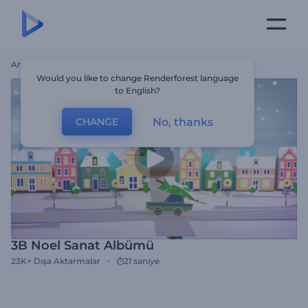
Ana Sayfa
Şablonlar
3B Noel Sanat Albümü
Would you like to change Renderforest language
to English?
No, thanks
CHANGE
3B Noel Sanat Albümü
23K+
Dışa Aktarmalar
21 saniye