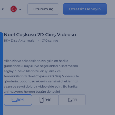
Oturum aç
Ücretsiz Deneyin
Noel Coşkusu 2D Giriş Videosu
8K+
Dışa Aktarmalar
10 saniye
Ailenizin ve arkadaşlarınızın, yılın en harika
günlerindeki büyülü ve neşeli anları hissetmesini
sağlayın. Sevdiklerinize, en iyi dilek ve
temennilerinizi Noel Coşkusu 2D Giriş Videosu ile
gönderin. Logonuzu ekleyin, samimi dileklerinizi
yazın ve sevgi dolu bir video elde edin. Bu harika
animasyonu hemen bugün deneyin!
16:9
9:16
1:1