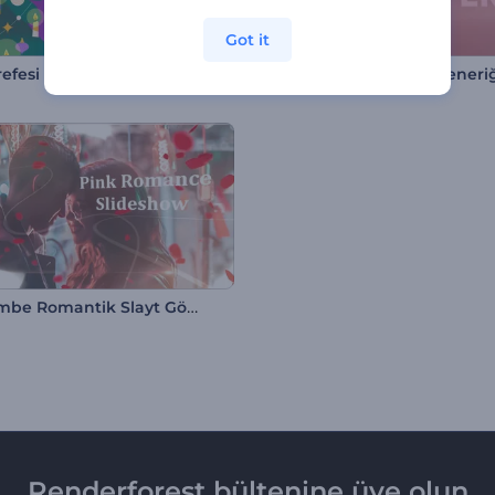
Got it
refesi Animasyonları
Kalpli Sevgililer Günü Jeneri
Toz Pembe Romantik Slayt Gösterisi
Renderforest bültenine üye olun