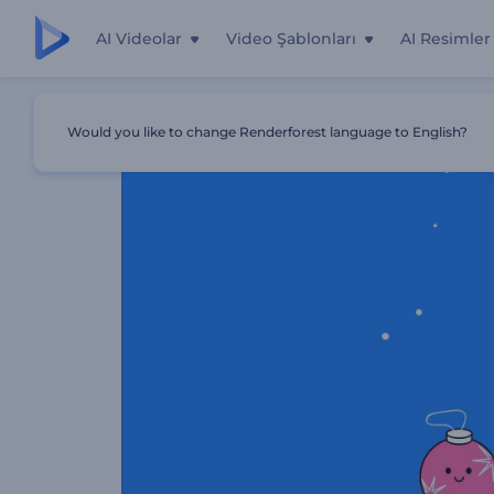
AI Videolar
Video Şablonları
AI Resimler
Ana Sayfa
Şablonlar
Noel Coşkusu 2D Giriş Videosu
Would you like to change Renderforest language to English?