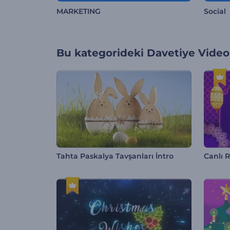
MARKETING
Social
Bu kategorideki
Davetiye Videol
Tahta Paskalya Tavşanları İntro
Canlı 