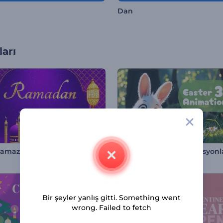
Dan
arı
Ramazan İntrosu
Paskalya İçin 3D Animasyonl
Bir şeyler yanlış gitti. Something went
wrong. Failed to fetch