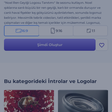
"Noel Ren Geyiği Logosu Tanıtımı" ile sezonu kutlayın. Noel
ışıklarına sarılı büyülü bir ren geyiği, karlı bir ormanda duruyor ve
canlı havai fişekler kış gökyüzünü aydınlatırken, sonunda logonuz
beliriyor. Mevsimlik tebrik videoları, tatil etkinlikleri, şenlikli marka
çalışmaları ve diğer kış temalı içerikler için mükemmel. Logonuz,
mesajınız ve arka plan müziğinizle kolayca kişiselleştirin. Hemen
16:9
9:16
1:1
deneyin ve logonuzu yılbaşı cazibesiyle sergileyin!
Şi̇mdi̇ Oluştur
Bu kategorideki
İntrolar ve Logolar