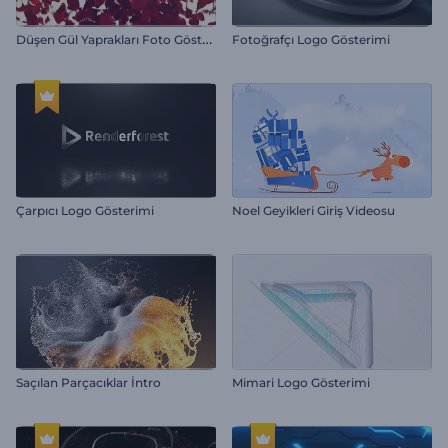
D
üşen Gül Yaprakları Foto Gösterimi
Fotoğrafçı Logo Gösterimi
Çarpıcı Logo Gösterimi
Noel Geyikleri Giriş Videosu
Saçılan Parçacıklar İntro
Mimari Logo Gösterimi