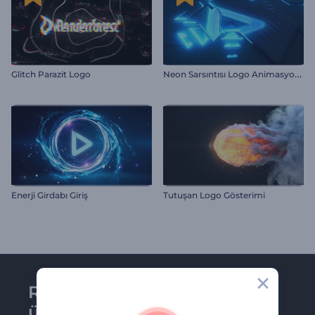
N
eon Sarsıntısı Logo Animasyonu
Glitch Parazit Logo
Enerji Girdabı Giriş
Tutuşan Logo Gösterimi
Renderforest bültenine
üye olun