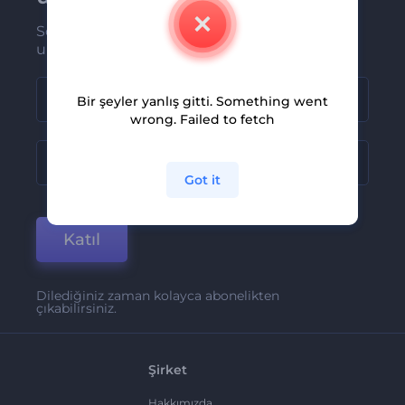
Son haber ve tekliflerimiz ilk olarak size
ulaşsın
Bir şeyler yanlış gitti. Something went
wrong. Failed to fetch
Got it
Katıl
Dilediğiniz zaman kolayca abonelikten
çıkabilirsiniz.
Şirket
Hakkımızda