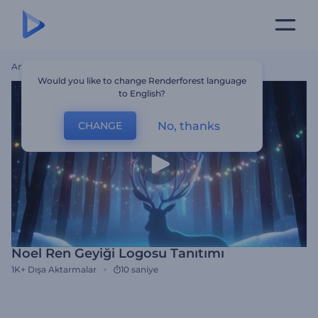
Ana Sayfa
Şablonlar
Noel Ren Geyiği Logosu Tanıtımı
Would you like to change Renderforest language
to English?
No, thanks
CHANGE
Noel Ren Geyiği Logosu Tanıtımı
1K+
Dışa Aktarmalar
10 saniye