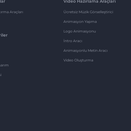
lar
Video Hazırlama Araçları
ırma Araçları
Ücretsiz Müzik Görselleştirici
Animasyon Yapma
Logo Animasyonu
iler
İntro Aracı
Animasyonlu Metin Aracı
Video Oluşturma
sarım
i