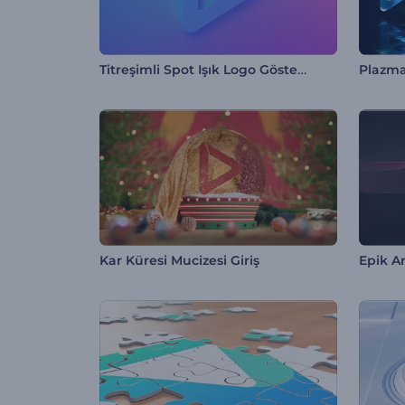
Titreşimli Spot Işık Logo Gösterimi
Plazma
Kar Küresi Mucizesi Giriş
Epik A