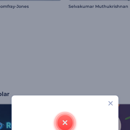
omfray-Jones
Selvakumar Muthukrishnan
olar