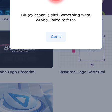
Bir şeyler yanlış gitti. Something went
 Enerji Logosu
Hareketli Görseller İntro
wrong. Failed to fetch
Got it
raba Logo Gösterimi
Tasarımcı Logo Gösterimi