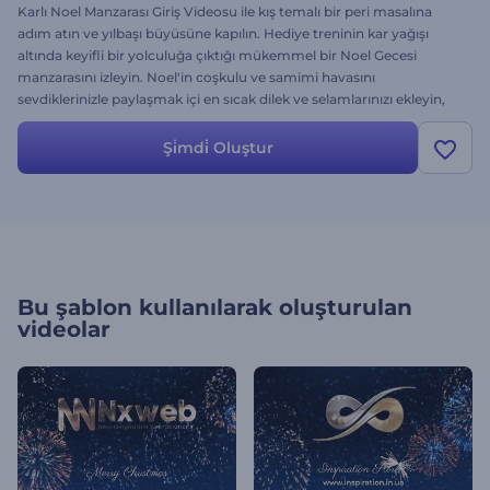
Karlı Noel Manzarası Giriş Videosu ile kış temalı bir peri masalına
adım atın ve yılbaşı büyüsüne kapılın. Hediye treninin kar yağışı
altında keyifli bir yolculuğa çıktığı mükemmel bir Noel Gecesi
manzarasını izleyin. Noel'in coşkulu ve samimi havasını
sevdiklerinizle paylaşmak içi en sıcak dilek ve selamlarınızı ekleyin,
logonuzu yükleyin ve harika bir arkaplan müziğiyle destekleyin.
Yılbaşı introları, Noel tebrikleri, özel etkinlik davetiyeleri, yılbaşı
Şi̇mdi̇ Oluştur
duyuruları vs. için mükemmel bir seçenek. Hemen oluşturun!
Bu şablon kullanılarak oluşturulan
videolar