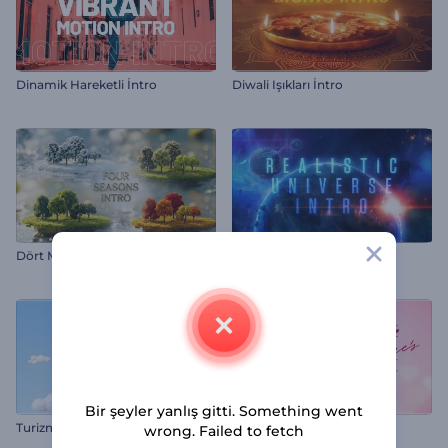
Dinamik Hareketli İntro
Diwali Işıkları İntro
Dört Mevsim Giriş
Gerçekçi Evren İntro
Bir şeyler yanlış gitti. Something went
Turizm Acentası Logo Reklamı
Dumanlı Kalp Giriş Videosu
wrong. Failed to fetch