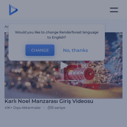
Ana Sayfa
Şablonlar
Karlı Noel Manzarası Giriş Videosu
Would you like to change Renderforest language
to English?
No, thanks
CHANGE
Karlı Noel Manzarası Giriş Videosu
41K+
Dışa Aktarmalar
15 saniye