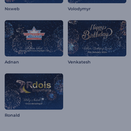
Nxweb
Volodymyr
Adnan
Venkatesh
Ronald