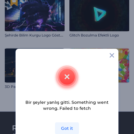
Ş
ehirde Bilim Kurgu Logo Gösterimi
Glitch Bozulma Efektli Logo
3D Parçalanan Küp Logo
Jelibon Giriş Videosu
Bir şeyler yanlış gitti. Something went
wrong. Failed to fetch
Renderforest bültenine
Got it