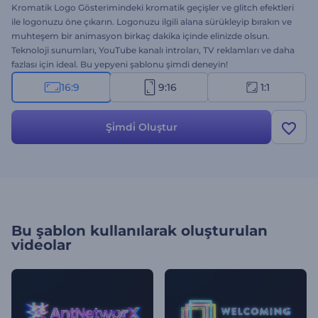
Kromatik Logo Gösterimindeki kromatik geçişler ve glitch efektleri
ile logonuzu öne çıkarın. Logonuzu ilgili alana sürükleyip bırakın ve
muhteşem bir animasyon birkaç dakika içinde elinizde olsun.
Teknoloji sunumları, YouTube kanalı introları, TV reklamları ve daha
fazlası için ideal. Bu yepyeni şablonu şimdi deneyin!
16:9
9:16
1:1
Şi̇mdi̇ Oluştur
Bu şablon kullanılarak oluşturulan
videolar