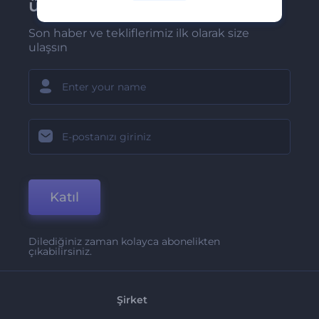
üye olun
Son haber ve tekliflerimiz ilk olarak size
ulaşsın
Katıl
Dilediğiniz zaman kolayca abonelikten
çıkabilirsiniz.
Şirket