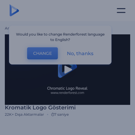
Ana Sayfa
Şablonlar
Kromatik Logo Gösterimi
Would you like to change Renderforest language
to English?
No, thanks
CHANGE
Kromatik Logo Gösterimi
22K+
Dışa Aktarmalar
7 saniye