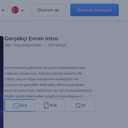
Oturum aç
Ücretsiz Deneyin
Gerçekçi Evren İntro
36K+
Dışa Aktarmalar
17 saniye
Evren temalı şablonlar ile yayın kalitesinde intro
videoları oluşturun. Yalnızca birkaç tıklama ile
metin, ses ve diğer bileşenleri özelleştirin ve
unutulmaz görseller elde edin. Bilimsel projeler,
kozmik sunumlar, reklamlar vb. için kullanabilirsiniz.
Hiçbir ücret ödemeden oluşturmaya başlayın!
16:9
9:16
1:1