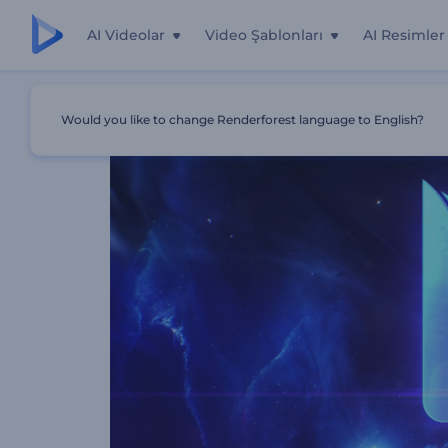
AI Videolar
Video Şablonları
AI Resimler
Ana Sayfa
Şablonlar
Gerçekçi Evren İntro
Would you like to change Renderforest language to English?