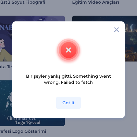
üstü Soyut Tipografi
Eğitim Video Araçları
ta Tebrik Animasyonu
Ramazan Giriş Videosu
Bir şeyler yanlış gitti. Something went
wrong. Failed to fetch
Got it
refesi Logo Gösterimi