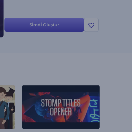
Şi̇mdi̇ Oluştur