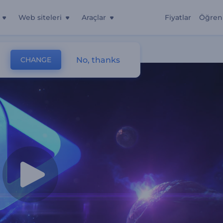
Web siteleri
Araçlar
Fiyatlar
Öğren
No, thanks
CHANGE