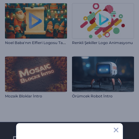
N
oel Baba'nın Elfleri Logosu Tanıtımı
Renkli Şekiller Logo Animasyonu
Mozaik Bloklar İntro
Örümcek Robot İntro
Renderforest bültenine