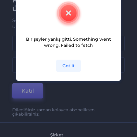
üye olun
Son haber ve tekliflerimiz ilk olarak size
ulaşsın
Bir şeyler yanlış gitti. Something went
wrong. Failed to fetch
Got it
Katıl
Dilediğiniz zaman kolayca abonelikten
çıkabilirsiniz.
Şirket