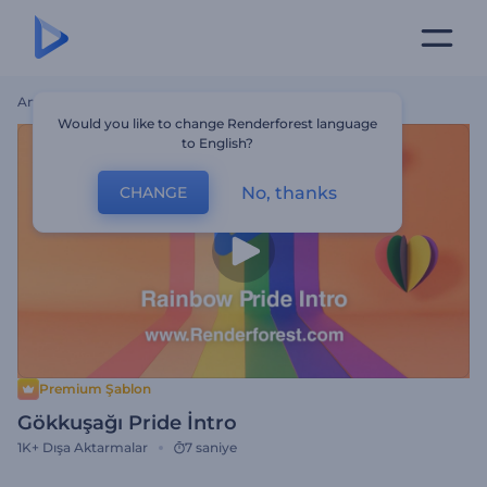
Ana Sayfa
Şablonlar
Gökkuşağı Pride İntro
Would you like to change Renderforest language
to English?
No, thanks
CHANGE
Premium Şablon
Gökkuşağı Pride İntro
1K+
Dışa Aktarmalar
7 saniye