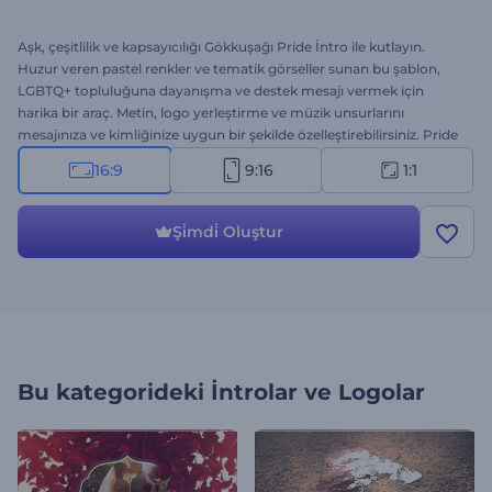
Aşk, çeşitlilik ve kapsayıcılığı Gökkuşağı Pride İntro ile kutlayın.
Huzur veren pastel renkler ve tematik görseller sunan bu şablon,
LGBTQ+ topluluğuna dayanışma ve destek mesajı vermek için
harika bir araç. Metin, logo yerleştirme ve müzik unsurlarını
mesajınıza ve kimliğinize uygun bir şekilde özelleştirebilirsiniz. Pride
Ayı etkinlikleri, LGBTQ+ inisiyatifleri ya da sevgi ve eşitlik mesajını
16:9
9:16
1:1
yaymak istediğiniz her türlü girişim için mükemmel bir seçenek.
Hemen şimdi deneyin!
Şi̇mdi̇ Oluştur
Bu kategorideki
İntrolar ve Logolar