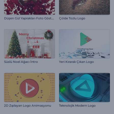
D
üşen Gül Yaprakları Foto Gösterimi
Çölde Tozlu Logo
Süslü Noel Ağacı İntro
Yeri Kırarak Çıkan Logo
2D Zıplayan Logo Animasyonu
Teknolojik Modern Logo