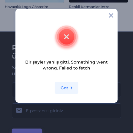
Havacılık Logo Gösterimi
Renkli Katmanlar İntro
Renderforest bültenine
üye olun
Bir şeyler yanlış gitti. Something went
Son haber ve tekliflerimiz ilk olarak size
wrong. Failed to fetch
ulaşsın
Got it