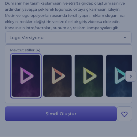
Dumanın her tarafı kaplamasını ve etrafta girdap oluşturmasını ve
ardından yavaşça çekilerek logonuzu ortaya çıkarmasını izleyin.
Metin ve logo opsiyonları arasında tercih yapın, reklam sloganınızı
ekleyin, renkleri değiştirin ve size özel bir giriş videosu elde edin.
Kanalınızın intro/outroları, sunumlar, reklam kampanyaları gibi
birçok alanda kullanabilirsiniz. Bu logo animasyonunu hemen
Logo Versiyonu
bugün kendinize mal edin!
Mevcut stiller
(4)
Şi̇mdi̇ Oluştur