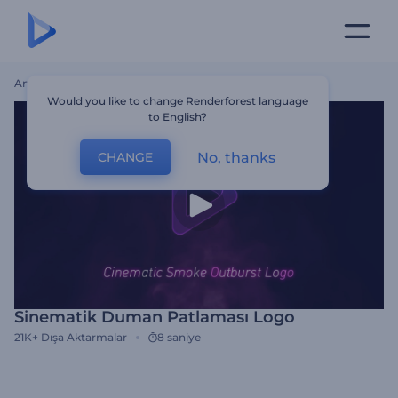
Ana Sayfa
Şablonlar
Sinematik Duman Patlaması Logo
Would you like to change Renderforest language
to English?
No, thanks
CHANGE
Sinematik Duman Patlaması Logo
21K+
Dışa Aktarmalar
8 saniye