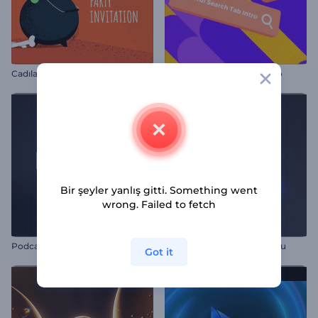
C
adılar Bayramı Sihirli Parti Davetiyesi
Renkli Arama Sekmesi İntro
Bir şeyler yanlış gitti. Something went
wrong. Failed to fetch
Podcast Yayın İntro
Kromatik Logo Animasyonu
Got it