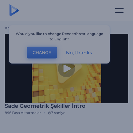
Ana Sayfa
Şablonlar
Sade Geometrik Şekiller İntro
Would you like to change Renderforest language
to English?
No, thanks
CHANGE
Sade Geometrik Şekiller İntro
896
Dışa Aktarmalar
7 saniye