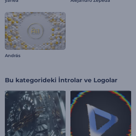
yahea
Alejandro Zepeda
András
Bu kategorideki
İntrolar ve Logolar