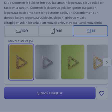
Sade Geometrik Şekiller İntroyu kullanarak logonuzu şık ve etkili bir
tasarımla tanıtın. Geometrik desen ve şekiller içeren bu şablon
logonuza basit ama tarz bir gösterim sağlıyor. Düzenlemek son
derece kolay: logonuzu yükleyin, sloganı girin ve Müzik
Kitaplığımızdan bir arkaplan müziği ekleyin ya da kendi müziğinizi
yükleyin. Ürün ve hizmet tanıtımları, kanal intro ve outroları, TV
16:9
9:16
1:1
reklamları, sunum girişleri vs. için mükemmel bir seçenek. Hemen
oluşturun ve markanıza level atlatın!
Mevcut stiller
(5)
Şi̇mdi̇ Oluştur