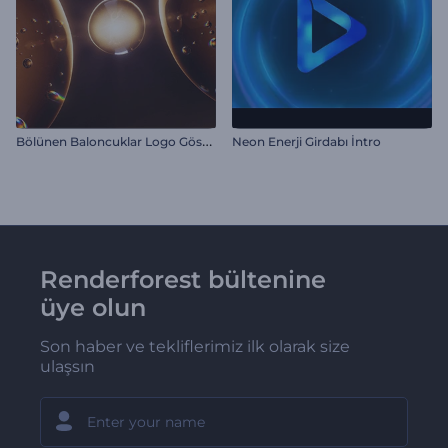
B
ölünen Baloncuklar Logo Gösterimi
Neon Enerji Girdabı İntro
Renderforest bültenine
üye olun
Son haber ve tekliflerimiz ilk olarak size
ulaşsın