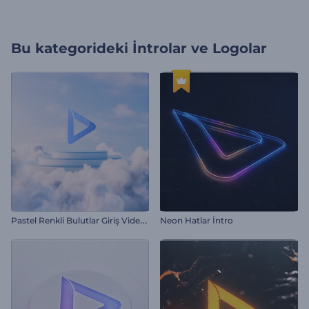
Bu kategorideki
İntrolar ve Logolar
P
astel Renkli Bulutlar Giriş Videosu
Neon Hatlar İntro