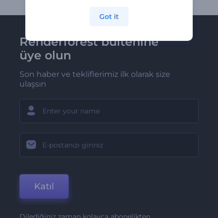
Got it
Renderforest bültenine
üye olun
Son haber ve tekliflerimiz ilk olarak size
ulaşsın
Katıl
Dilediğiniz zaman kolayca abonelikten