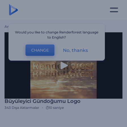
Ana Sayfa
Şablonlar
Büyüleyici Gündoğumu Logo
Would you like to change Renderforest language
to English?
No, thanks
CHANGE
Büyüleyici Gündoğumu Logo
343
Dışa Aktarmalar
10 saniye