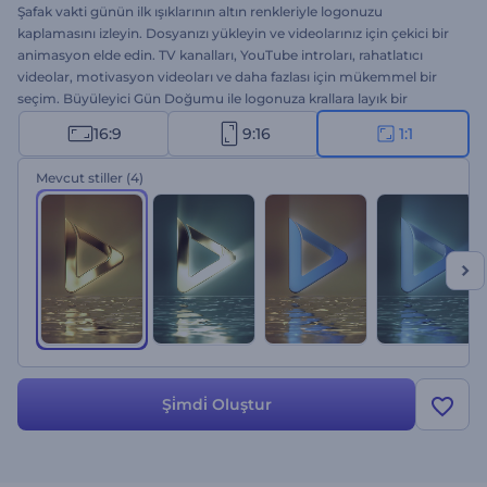
Şafak vakti günün ilk ışıklarının altın renkleriyle logonuzu
kaplamasını izleyin. Dosyanızı yükleyin ve videolarınız için çekici bir
animasyon elde edin. TV kanalları, YouTube introları, rahatlatıcı
videolar, motivasyon videoları ve daha fazlası için mükemmel bir
seçim. Büyüleyici Gün Doğumu ile logonuza krallara layık bir
görünüm kazandırın. Bu sinematik şablonu hemen deneyin.
16:9
9:16
1:1
Mevcut stiller
(4)
Şi̇mdi̇ Oluştur