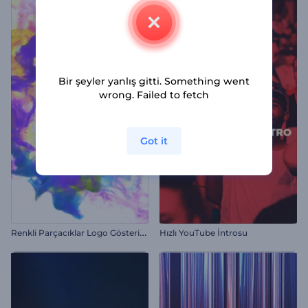
Bir şeyler yanlış gitti. Something went
wrong. Failed to fetch
Got it
R
enkli Parçacıklar Logo Gösterimi
Hızlı YouTube İntrosu