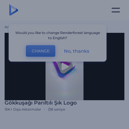
Ana Sayfa
Şablonlar
Gökkuşağı Parıltılı Şık Logo
Would you like to change Renderforest language
to English?
No, thanks
CHANGE
Gökkuşağı Parıltılı Şık Logo
15K+
Dışa Aktarmalar
8 saniye