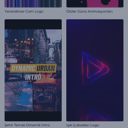
Yanardöner Cam Logo
Ölüler Günü Animasyonları
Şehir Temalı Dinamik İntro
Işık Çubukları Logo