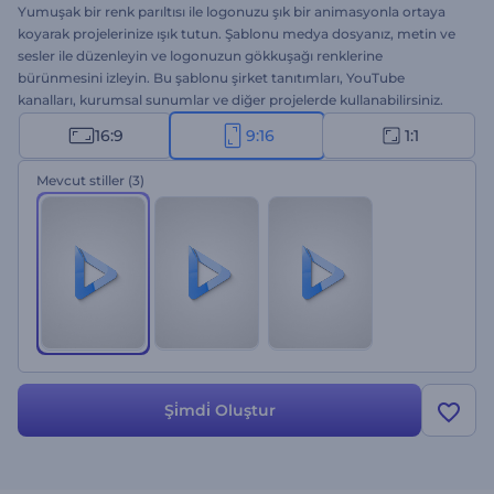
Yumuşak bir renk parıltısı ile logonuzu şık bir animasyonla ortaya
koyarak projelerinize ışık tutun. Şablonu medya dosyanız, metin ve
sesler ile düzenleyin ve logonuzun gökkuşağı renklerine
bürünmesini izleyin. Bu şablonu şirket tanıtımları, YouTube
kanalları, kurumsal sunumlar ve diğer projelerde kullanabilirsiniz.
Şimdi deneyin!
16:9
9:16
1:1
Mevcut stiller
(3)
Şi̇mdi̇ Oluştur