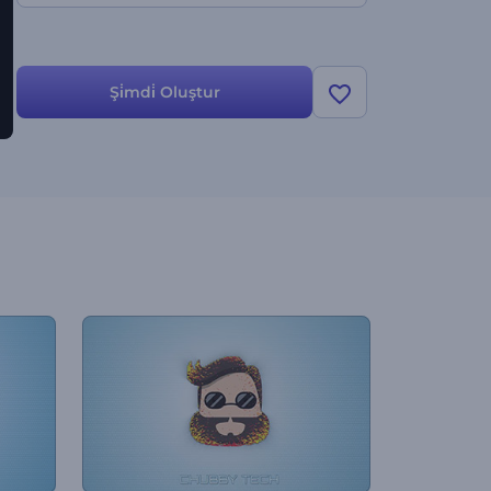
Şi̇mdi̇ Oluştur