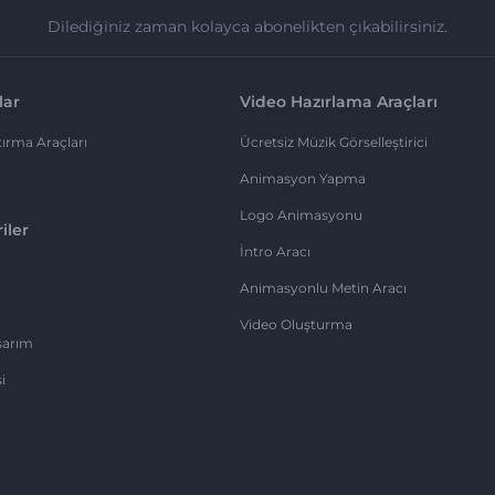
Dilediğiniz zaman kolayca abonelikten çıkabilirsiniz.
lar
Video Hazırlama Araçları
ırma Araçları
Ücretsiz Müzik Görselleştirici
Animasyon Yapma
Logo Animasyonu
iler
İntro Aracı
Animasyonlu Metin Aracı
Video Oluşturma
sarım
i