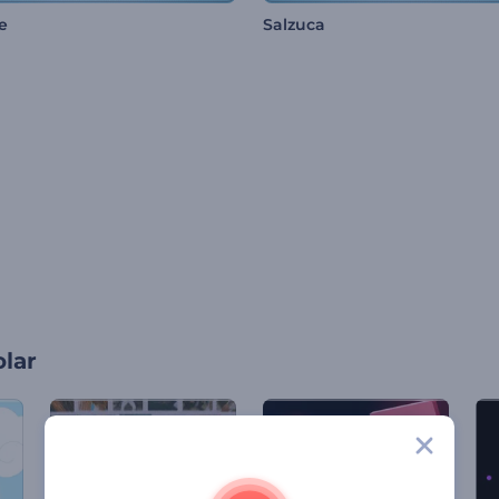
e
Salzuca
olar