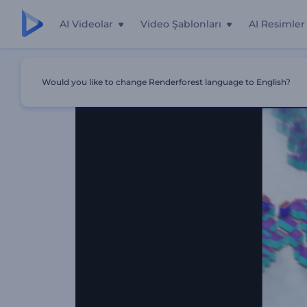
AI Videolar
Video Şablonları
AI Resimler
Ana Sayfa
Şablonlar
Pikselleştirilmiş Glitch Logo
Would you like to change Renderforest language to English?