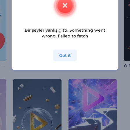
Bir şeyler yanlış gitti. Something went
wrong. Failed to fetch
Got it
vgililer Günü Aşk Meleği İntro
Kayan Fotoğraf Kareleri İntrosu
Oyun Kanalı Canlı Giriş Videosu