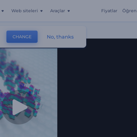
Web siteleri
Araçlar
Fiyatlar
Öğren
No, thanks
CHANGE