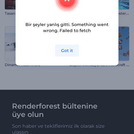
K
inetik Parçacıklar Logo Gösterimi
Tasarımcının Eskiz Defteri Giriş
Bir şeyler yanlış gitti. Something went
wrong. Failed to fetch
Got it
B
aşlık Animasyonları: Minecraft Tarzı
Dinamik Ticari İntro
Renderforest bültenine
üye olun
Son haber ve tekliflerimiz ilk olarak size
ulaşsın