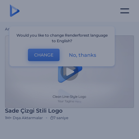
Ana Sayfa
Şablonlar
Sade Çizgi Stili Logo
Would you like to change Renderforest language
to English?
No, thanks
CHANGE
Sade Çizgi Stili Logo
1M+
Dışa Aktarmalar
7 saniye