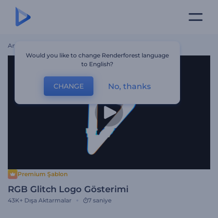
Ana Sayfa
Şablonlar
RGB Glitch Logo Gösterimi
Would you like to change Renderforest language
to English?
No, thanks
CHANGE
Premium Şablon
RGB Glitch Logo Gösterimi
43K+
Dışa Aktarmalar
7 saniye