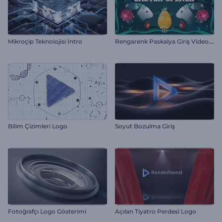
R
engarenk Paskalya Giriş Videosu
Mikroçip Teknolojisi İntro
Bilim Çizimleri Logo
Soyut Bozulma Giriş
Fotoğrafçı Logo Gösterimi
Açılan Tiyatro Perdesi Logo