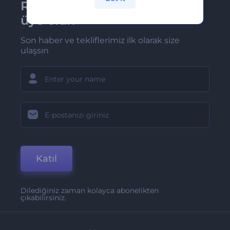
Renderforest bültenine
üye olun
Son haber ve tekliflerimiz ilk olarak size
ulaşsın
Katıl
Dilediğiniz zaman kolayca abonelikten
çıkabilirsiniz.