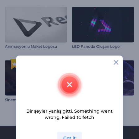
Animasyonlu Maket Logosu
LED Panoda Oluşan Logo
Sinematik Şimşekli Bulut Logosu
Işık Saçan Ejderha İntro
Bir şeyler yanlış gitti. Something went
wrong. Failed to fetch
Got it