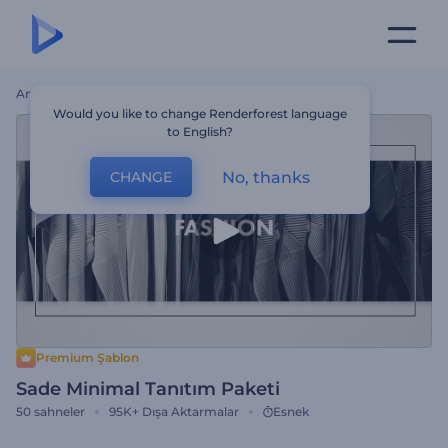
Ana Sayfa
Şablonlar
Sade Minimal Tanıtım Paketi
Would you like to change Renderforest language
to English?
No, thanks
CHANGE
Premium Şablon
Sade Minimal Tanıtım Paketi
50
sahneler
95K+
Dışa Aktarmalar
Esnek