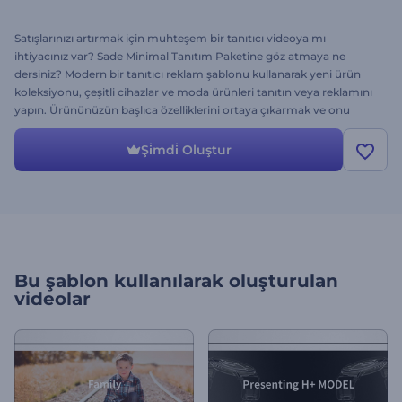
Satışlarınızı artırmak için muhteşem bir tanıtıcı videoya mı
ihtiyacınız var? Sade Minimal Tanıtım Paketine göz atmaya ne
dersiniz? Modern bir tanıtıcı reklam şablonu kullanarak yeni ürün
koleksiyonu, çeşitli cihazlar ve moda ürünleri tanıtın veya reklamını
yapın. Ürününüzün başlıca özelliklerini ortaya çıkarmak ve onu
piyasada benzersiz kılmak için resimlerinizi ve videolarınızı
sergileyin. Kurumsal sunumlar, şirket portföyü, müzik endüstrisi,
Şi̇mdi̇ Oluştur
moda videoları ve çok daha farklı alanlarda kullanılmak için
mükemmel bir seçenek. Potansiyel müşterileriniz için en iyi
seçeneği sunun ve anında mükemmel bir sonuç alın. Hem de
ücretsiz!
Bu şablon kullanılarak oluşturulan
videolar