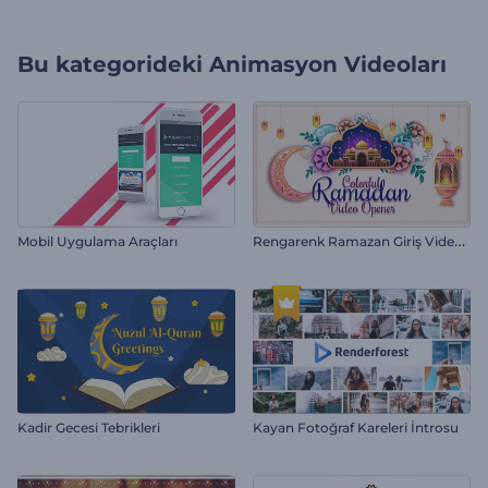
Bu kategorideki
Animasyon Videoları
R
engarenk Ramazan Giriş Videosu
Mobil Uygulama Araçları
Kadir Gecesi Tebrikleri
Kayan Fotoğraf Kareleri İntrosu