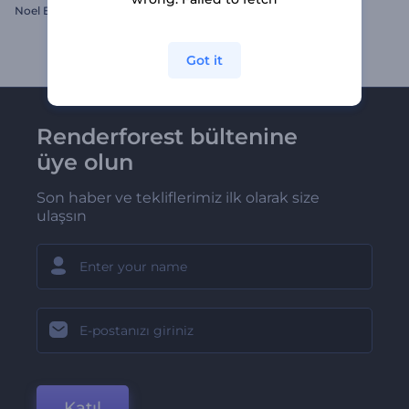
Noel Baba Logo
Hoş Geldin Yeni Yıl
Got it
Renderforest bültenine
üye olun
Son haber ve tekliflerimiz ilk olarak size
ulaşsın
Katıl