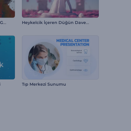
Rengarenk Parçacıklar Slayt Gösterisi
Heykelcik İçeren Düğün Davetiyesi
i
Tıp Merkezi Sunumu