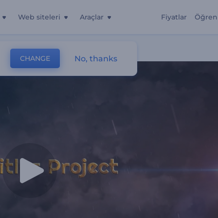
Web siteleri
Araçlar
Fiyatlar
Öğren
No, thanks
CHANGE