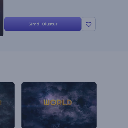
Şi̇mdi̇ Oluştur