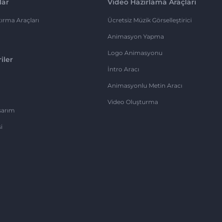
lar
Video Hazırlama Araçları
ırma Araçları
Ücretsiz Müzik Görselleştirici
Animasyon Yapma
Logo Animasyonu
iler
İntro Aracı
Animasyonlu Metin Aracı
Video Oluşturma
sarım
i