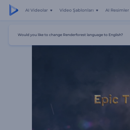
AI Videolar
Video Şablonları
AI Resimler
Ana Sayfa
Şablonlar
Epik Başlıklar
Would you like to change Renderforest language to English?