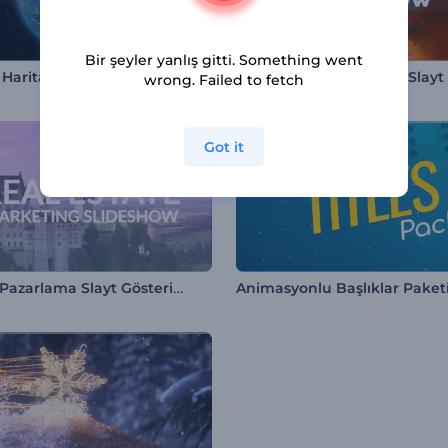
Bir şeyler yanlış gitti. Something went
Haritası Video Araç Kiti
wrong. Failed to fetch
Got it
Emlak Pazarlama Slayt Gösterisi
Animasyonlu Başlıklar Paket