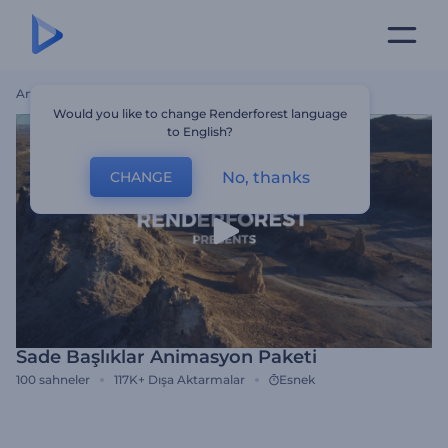
Ana Sayfa
Şablonlar
Sade Başlıklar Animasyon Paketi
Would you like to change Renderforest language
to English?
No, thanks
CHANGE
Sade Başlıklar Animasyon Paketi
100
sahneler
117K+
Dışa Aktarmalar
Esnek