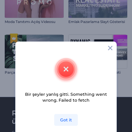
Moda Tanıtımı Açılış Videosu
Emlak Pazarlama Slayt Gösterisi
Parçalı Geçişler Slayt Gösterisi
Dinamik Stomp Yazılar Paketi
Bir şeyler yanlış gitti. Something went
wrong. Failed to fetch
Renderforest bültenine
üye olun
Got it