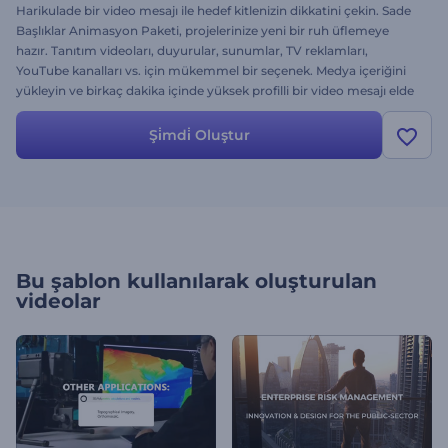
Harikulade bir video mesajı ile hedef kitlenizin dikkatini çekin. Sade
Başlıklar Animasyon Paketi, projelerinize yeni bir ruh üflemeye
hazır. Tanıtım videoları, duyurular, sunumlar, TV reklamları,
YouTube kanalları vs. için mükemmel bir seçenek. Medya içeriğini
yükleyin ve birkaç dakika içinde yüksek profilli bir video mesajı elde
edin. Dinamik tipografi tercihleriniz ile proje sunumunda çığır açın.
Denemeye değer. Şimdi ücretsiz olarak test edin!
Şi̇mdi̇ Oluştur
Bu şablon kullanılarak oluşturulan
videolar