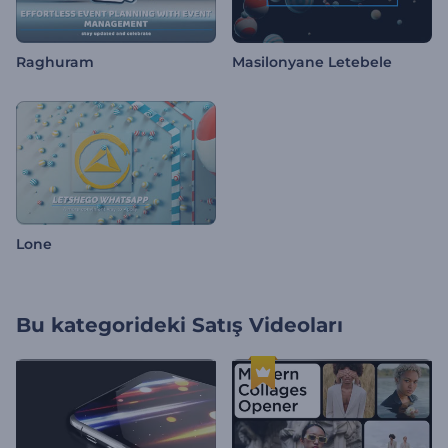
Raghuram
Masilonyane Letebele
Lone
Bu kategorideki
Satış Videoları