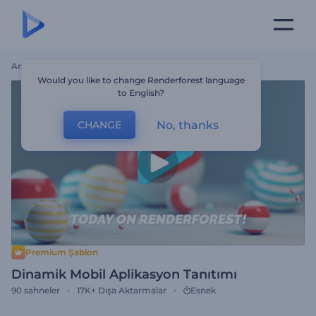
Ana Sayfa
Şablonlar
Dinamik Mobil Aplikasyon Tanıtımı
Would you like to change Renderforest language
to English?
No, thanks
CHANGE
Premium Şablon
Dinamik Mobil Aplikasyon Tanıtımı
90
sahneler
17K+
Dışa Aktarmalar
Esnek