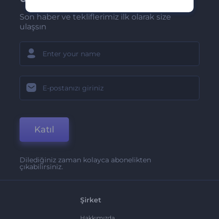
Son haber ve tekliflerimiz ilk olarak size
ulaşsın
Katıl
Dilediğiniz zaman kolayca abonelikten
çıkabilirsiniz.
Şirket
Hakkımızda