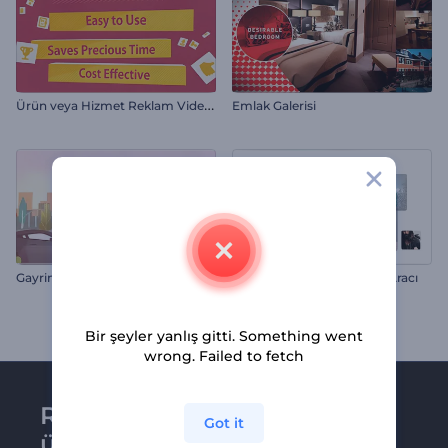
Ü
rün veya Hizmet Reklam Videosu
Emlak Galerisi
Gayrimenkul Emlakçı Tanıtımı
Hızlı Sunum Giriş Videosu Aracı
Bir şeyler yanlış gitti. Something went
wrong. Failed to fetch
Renderforest bültenine
Got it
üye olun